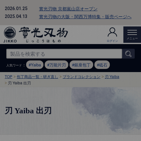
實光刃物 京都嵐山店オープン
2026.01.25
實光刃物の大阪・関西万博特集・販売ページへ
2025.04.13
メニュー
ログイン
：
Yaiba
万能片刃
銀座包丁
砥石
人気ワード
TOP
包丁商品一覧・研ぎ直し
ブランドコレクション
刃 Yaiba
刃 Yaiba 出刃
刃 Yaiba 出刃