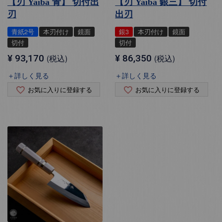
【刃 Yaiba 青】 切付出
【刃 Yaiba 銀三】 切付
刃
出刃
青紙2号
本刃付け
鏡面
銀3
本刃付け
鏡面
切付
切付
¥
93,170
税込
¥
86,350
税込
＋詳しく見る
＋詳しく見る
お気に入りに登録する
お気に入りに登録する