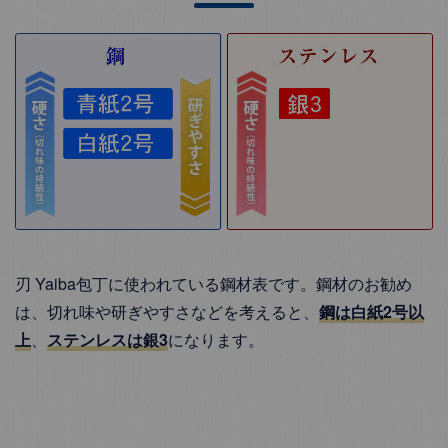
刃 Yaiba包丁に使われている鋼材表です。鋼材のお勧め
は、切れ味や研ぎやすさなどを考えると、
鋼は白紙2号以
上
、
ステンレスは銀3
になります。