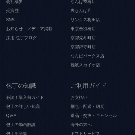
会社概要
なんば戎橋店
受賞歴
裏なんば店
SNS
リンクス梅田店
お知らせ・メディア掲載
東京合羽橋店
採用
包丁ブログ
京都先斗町店
京都錦寺町店
なんばパークス店
難波スカイオ店
包丁の知識
ご利用ガイド
必読！購入前ガイド
お支払い
包丁の詳しい知識
梱包・配送・納期
Q＆A
返品・交換・キャンセル
包丁の動画解説
海外の方へ
包丁用語集
ギフトサービス