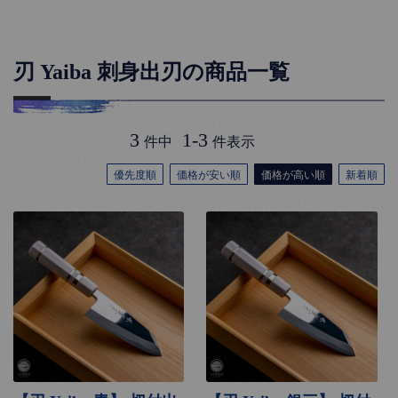
刃 Yaiba 刺身出刃の商品一覧
3
1
-
3
件中
件表示
優先度順
価格が安い順
価格が高い順
新着順