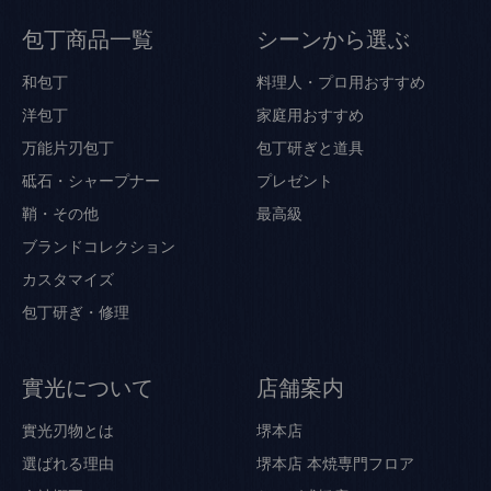
包丁商品一覧
シーンから選ぶ
和包丁
料理人・プロ用おすすめ
洋包丁
家庭用おすすめ
万能片刃包丁
包丁研ぎと道具
砥石・シャープナー
プレゼント
鞘・その他
最高級
ブランドコレクション
カスタマイズ
包丁研ぎ・修理
實光について
店舗案内
實光刃物とは
堺本店
選ばれる理由
堺本店 本焼専門フロア