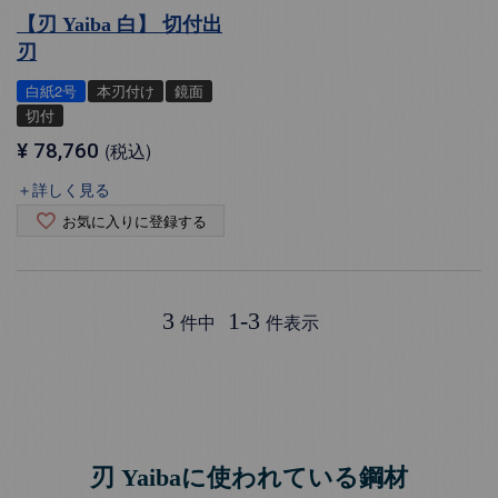
【刃 Yaiba 白】 切付出
刃
白紙2号
本刃付け
鏡面
切付
¥
78,760
税込
＋詳しく見る
お気に入りに登録する
3
1
-
3
件中
件表示
刃 Yaibaに使われている鋼材