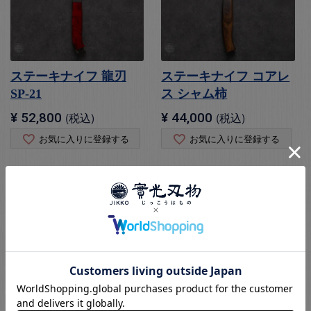
ステーキナイフ 龍刃
ステーキナイフ コアレ
SP-21
ス シャム柿
¥
52,800
税込
¥
44,000
税込
お気に入りに登録する
お気に入りに登録する