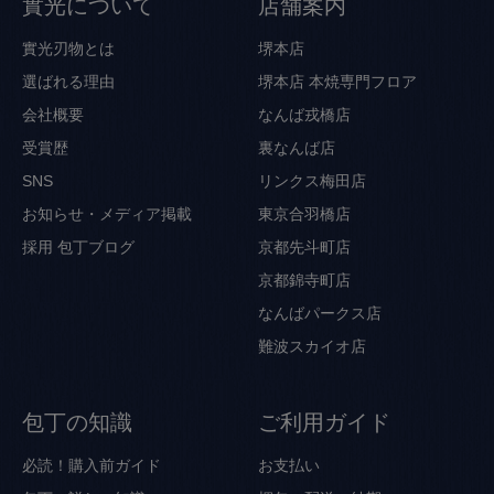
實光について
店舗案内
實光刃物とは
堺本店
選ばれる理由
堺本店 本焼専門フロア
会社概要
なんば戎橋店
受賞歴
裏なんば店
SNS
リンクス梅田店
お知らせ・メディア掲載
東京合羽橋店
採用
包丁ブログ
京都先斗町店
京都錦寺町店
なんばパークス店
難波スカイオ店
包丁の知識
ご利用ガイド
必読！購入前ガイド
お支払い