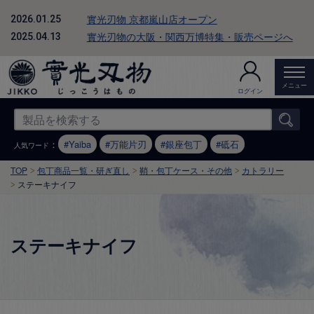
實光刃物 京都嵐山店オープン
2026.01.25
實光刃物の大阪・関西万博特集・販売ページへ
2025.04.13
メニュー
ログイン
：
Yaiba
万能片刃
銀座包丁
砥石
人気ワード
TOP
包丁商品一覧・研ぎ直し
鞘・包丁ケース・その他
カトラリー
ステーキナイフ
ステーキナイフ