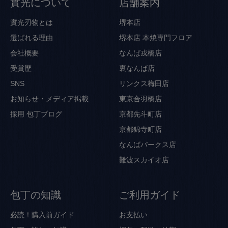
實光について
店舗案内
實光刃物とは
堺本店
選ばれる理由
堺本店 本焼専門フロア
会社概要
なんば戎橋店
受賞歴
裏なんば店
SNS
リンクス梅田店
お知らせ・メディア掲載
東京合羽橋店
採用
包丁ブログ
京都先斗町店
京都錦寺町店
なんばパークス店
難波スカイオ店
包丁の知識
ご利用ガイド
必読！購入前ガイド
お支払い