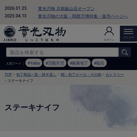
實光刃物 京都嵐山店オープン
2026.01.25
實光刃物の大阪・関西万博特集・販売ページへ
2025.04.13
メニュー
ログイン
：
Yaiba
万能片刃
銀座包丁
砥石
人気ワード
TOP
包丁商品一覧・研ぎ直し
鞘・包丁ケース・その他
カトラリー
ステーキナイフ
ステーキナイフ