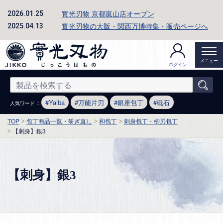
實光刃物 京都嵐山店オープン
2026.01.25
實光刃物の大阪・関西万博特集・販売ページへ
2025.04.13
メニュー
ログイン
：
Yaiba
万能片刃
銀座包丁
砥石
人気ワード
TOP
包丁商品一覧・研ぎ直し
和包丁
刺身包丁・柳刃包丁
【刺身】銀3
【刺身】銀3