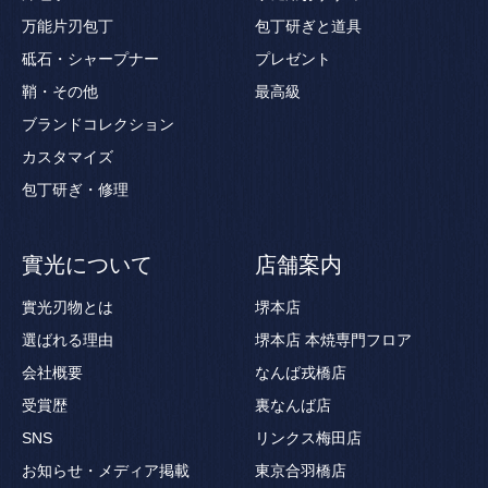
万能片刃包丁
包丁研ぎと道具
砥石・シャープナー
プレゼント
鞘・その他
最高級
ブランドコレクション
カスタマイズ
包丁研ぎ・修理
實光について
店舗案内
實光刃物とは
堺本店
選ばれる理由
堺本店 本焼専門フロア
会社概要
なんば戎橋店
受賞歴
裏なんば店
SNS
リンクス梅田店
お知らせ・メディア掲載
東京合羽橋店