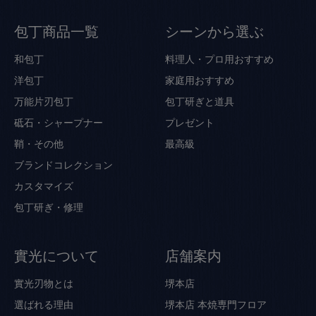
包丁商品一覧
シーンから選ぶ
和包丁
料理人・プロ用おすすめ
洋包丁
家庭用おすすめ
万能片刃包丁
包丁研ぎと道具
砥石・シャープナー
プレゼント
鞘・その他
最高級
ブランドコレクション
カスタマイズ
包丁研ぎ・修理
實光について
店舗案内
實光刃物とは
堺本店
選ばれる理由
堺本店 本焼専門フロア