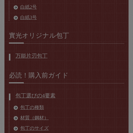
白紙2号
白紙3号
實光オリジナル包丁
万能片刃包丁
必読！購入前ガイド
包丁選びの4要素
包丁の種類
材質（鋼材）
包丁のサイズ