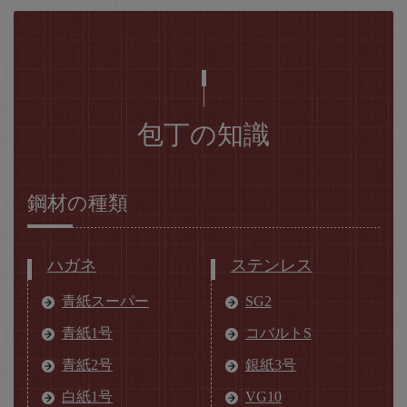
包丁の知識
鋼材の種類
ハガネ
ステンレス
青紙スーパー
SG2
青紙1号
コバルトS
青紙2号
銀紙3号
白紙1号
VG10