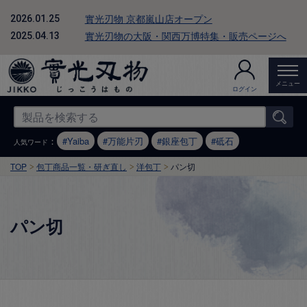
實光刃物 京都嵐山店オープン
2026.01.25
實光刃物の大阪・関西万博特集・販売ページへ
2025.04.13
メニュー
ログイン
：
Yaiba
万能片刃
銀座包丁
砥石
人気ワード
TOP
包丁商品一覧・研ぎ直し
洋包丁
パン切
パン切