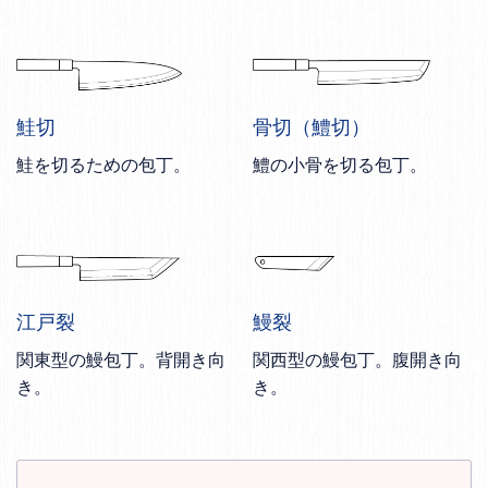
鮭切
骨切（鱧切）
鮭を切るための包丁。
鱧の小骨を切る包丁。
江戸裂
鰻裂
関東型の鰻包丁。背開き向
関西型の鰻包丁。腹開き向
き。
き。