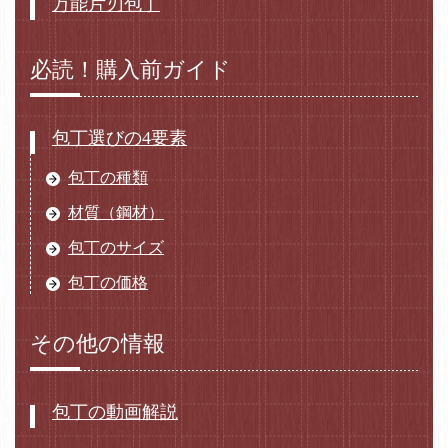
万能片刃包丁
必読！購入前ガイド
包丁選びの4要素
包丁の種類
材質（鋼材）
包丁のサイズ
包丁の価格
その他の情報
包丁の動画解説