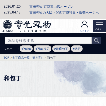
實光刃物 京都嵐山店オープン
2026.01.25
實光刃物の大阪・関西万博特集・販売ページへ
2025.04.13
メニュー
ログイン
：
Yaiba
万能片刃
銀座包丁
砥石
人気ワード
TOP
包丁商品一覧・研ぎ直し
和包丁
和包丁