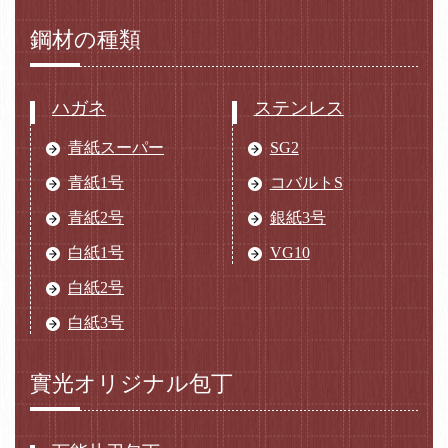
鋼材の種類
ハガネ
ステンレス
青紙スーパー
SG2
青紙1号
コバルトS
青紙2号
銀紙3号
白紙1号
VG10
白紙2号
白紙3号
實光オリジナル包丁