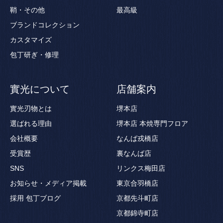
鞘・その他
最高級
ブランドコレクション
カスタマイズ
包丁研ぎ・修理
實光について
店舗案内
實光刃物とは
堺本店
選ばれる理由
堺本店 本焼専門フロア
会社概要
なんば戎橋店
受賞歴
裏なんば店
SNS
リンクス梅田店
お知らせ・メディア掲載
東京合羽橋店
採用
包丁ブログ
京都先斗町店
京都錦寺町店