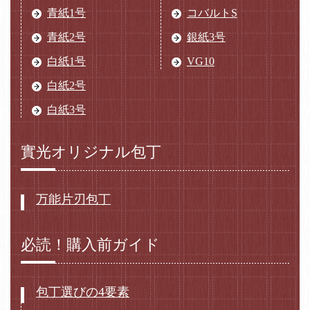
青紙1号
コバルトS
青紙2号
銀紙3号
白紙1号
VG10
白紙2号
白紙3号
實光オリジナル包丁
万能片刃包丁
必読！購入前ガイド
包丁選びの4要素