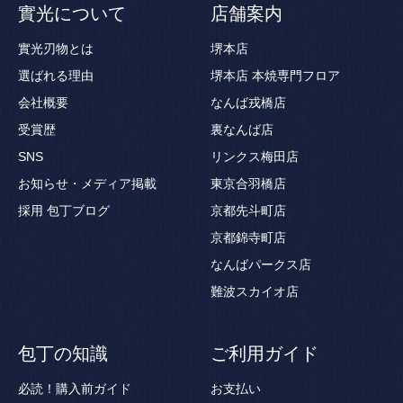
實光について
店舗案内
實光刃物とは
堺本店
選ばれる理由
堺本店 本焼専門フロア
会社概要
なんば戎橋店
受賞歴
裏なんば店
SNS
リンクス梅田店
お知らせ・メディア掲載
東京合羽橋店
採用
包丁ブログ
京都先斗町店
京都錦寺町店
なんばパークス店
難波スカイオ店
包丁の知識
ご利用ガイド
必読！購入前ガイド
お支払い