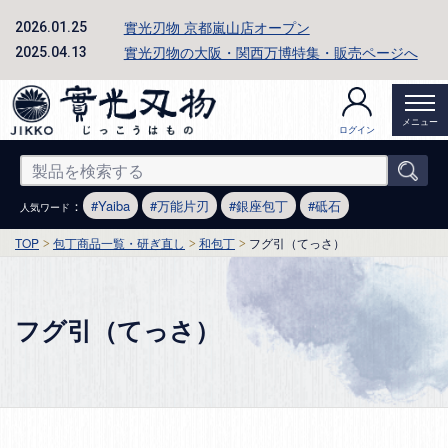
實光刃物 京都嵐山店オープン
2026.01.25
實光刃物の大阪・関西万博特集・販売ページへ
2025.04.13
メニュー
ログイン
：
Yaiba
万能片刃
銀座包丁
砥石
人気ワード
TOP
包丁商品一覧・研ぎ直し
和包丁
フグ引（てっさ）
フグ引（てっさ）