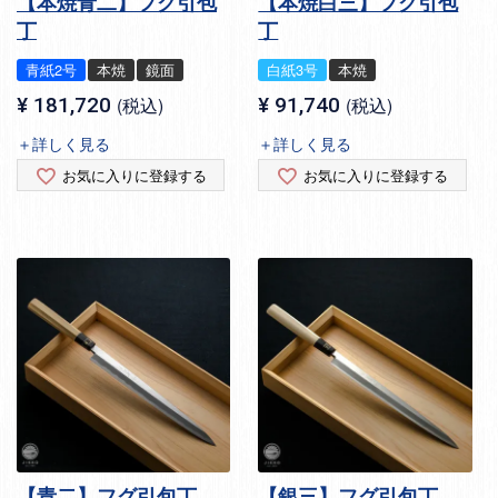
【本焼青二】フグ引包
【本焼白三】フグ引包
丁
丁
青紙2号
本焼
鏡面
白紙3号
本焼
¥
181,720
税込
¥
91,740
税込
＋詳しく見る
＋詳しく見る
お気に入りに登録する
お気に入りに登録する
【青二】フグ引包丁
【銀三】フグ引包丁