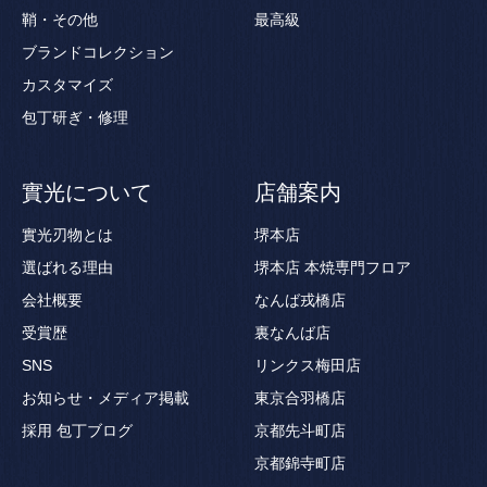
鞘・その他
最高級
ブランドコレクション
カスタマイズ
包丁研ぎ・修理
實光について
店舗案内
實光刃物とは
堺本店
選ばれる理由
堺本店 本焼専門フロア
会社概要
なんば戎橋店
受賞歴
裏なんば店
SNS
リンクス梅田店
お知らせ・メディア掲載
東京合羽橋店
採用
包丁ブログ
京都先斗町店
京都錦寺町店