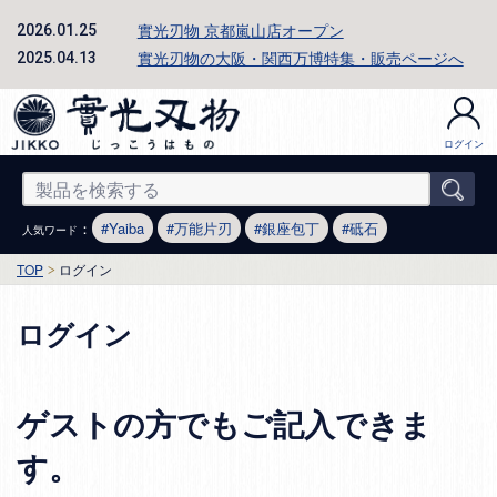
實光刃物 京都嵐山店オープン
2026.01.25
實光刃物の大阪・関西万博特集・販売ページへ
2025.04.13
ログイン
：
Yaiba
万能片刃
銀座包丁
砥石
人気ワード
TOP
ログイン
ログイン
ゲストの方でもご記入できま
す。