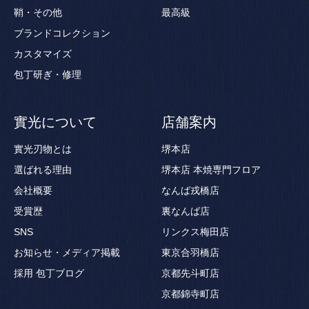
鞘・その他
最高級
ブランドコレクション
カスタマイズ
包丁研ぎ・修理
實光について
店舗案内
實光刃物とは
堺本店
選ばれる理由
堺本店 本焼専門フロア
会社概要
なんば戎橋店
受賞歴
裏なんば店
SNS
リンクス梅田店
お知らせ・メディア掲載
東京合羽橋店
採用
包丁ブログ
京都先斗町店
京都錦寺町店