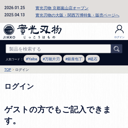
實光刃物 京都嵐山店オープン
2026.01.25
實光刃物の大阪・関西万博特集・販売ページへ
2025.04.13
ログイン
：
Yaiba
万能片刃
銀座包丁
砥石
人気ワード
TOP
ログイン
ログイン
ゲストの方でもご記入できま
す。