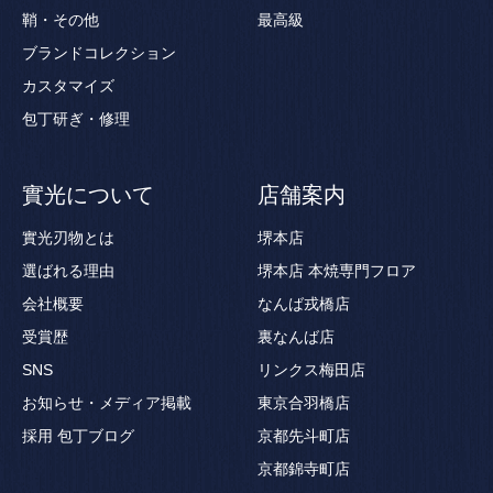
鞘・その他
最高級
ブランドコレクション
カスタマイズ
包丁研ぎ・修理
實光について
店舗案内
實光刃物とは
堺本店
選ばれる理由
堺本店 本焼専門フロア
会社概要
なんば戎橋店
受賞歴
裏なんば店
SNS
リンクス梅田店
お知らせ・メディア掲載
東京合羽橋店
採用
包丁ブログ
京都先斗町店
京都錦寺町店