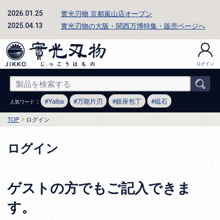
實光刃物 京都嵐山店オープン
2026.01.25
實光刃物の大阪・関西万博特集・販売ページへ
2025.04.13
ログイン
：
Yaiba
万能片刃
銀座包丁
砥石
人気ワード
TOP
ログイン
ログイン
ゲストの方でもご記入できま
す。