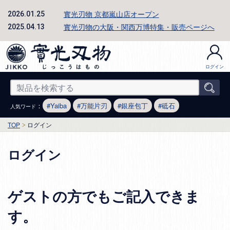
實光刃物 京都嵐山店オープン
2026.01.25
實光刃物の大阪・関西万博特集・販売ページへ
2025.04.13
ログイン
：
Yaiba
万能片刃
銀座包丁
砥石
人気ワード
TOP
ログイン
ログイン
ゲストの方でもご記入できま
す。