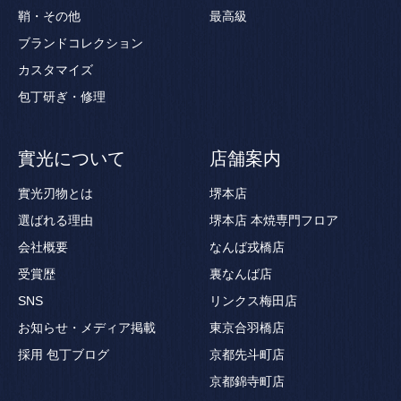
鞘・その他
最高級
ブランドコレクション
カスタマイズ
包丁研ぎ・修理
實光について
店舗案内
實光刃物とは
堺本店
選ばれる理由
堺本店 本焼専門フロア
会社概要
なんば戎橋店
受賞歴
裏なんば店
SNS
リンクス梅田店
お知らせ・メディア掲載
東京合羽橋店
採用
包丁ブログ
京都先斗町店
京都錦寺町店