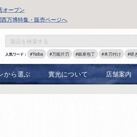
店オープン
関西万博特集・販売ページへ
Yaiba
万能片刃
銀座包丁
本刃付け
研
人気ワード：
ンから選ぶ
實光について
店舗案内