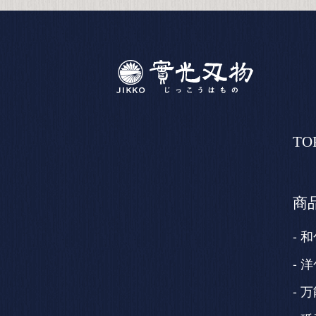
TO
商
和
洋
万