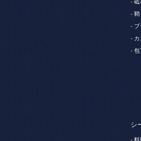
砥
鞘
ブ
カ
包
シ
料