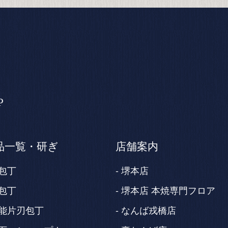
P
品一覧・研ぎ
店舗案内
包丁
堺本店
包丁
堺本店 本焼専門フロア
能片刃包丁
なんば戎橋店