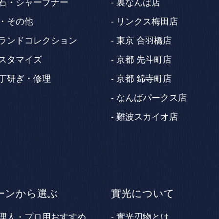
石・シャープナー
裏なんば店
・その他
リンクス梅田店
ランドコレクション
東京 合羽橋店
スタマイズ
京都 先斗町店
丁研ぎ・修理
京都 錦寺町店
なんばパークス店
難波スカイオ店
ーンから選ぶ
實光について
理人・プロ用おすすめ
實光刃物とは