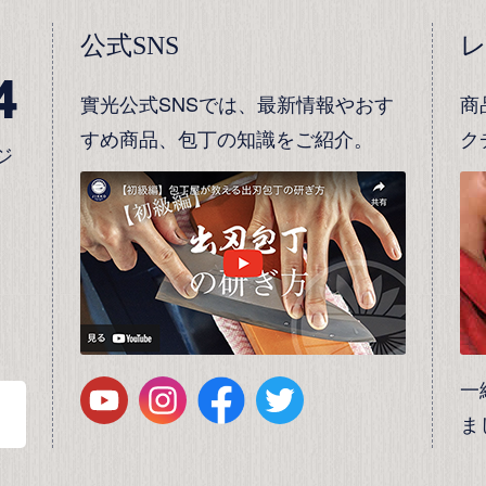
公式SNS
4
實光公式SNSでは、最新情報やおす
商
すめ商品、包丁の知識をご紹介。
ク
ジ
一
ま