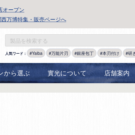
店オープン
関西万博特集・販売ページへ
Yaiba
万能片刃
銀座包丁
本刃付け
研
人気ワード：
ンから選ぶ
實光について
店舗案内