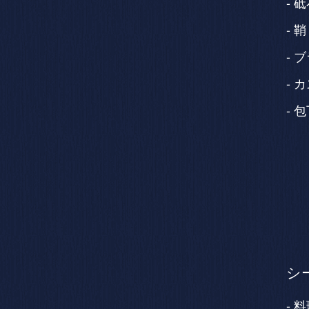
砥
鞘
ブ
カ
包
シ
料