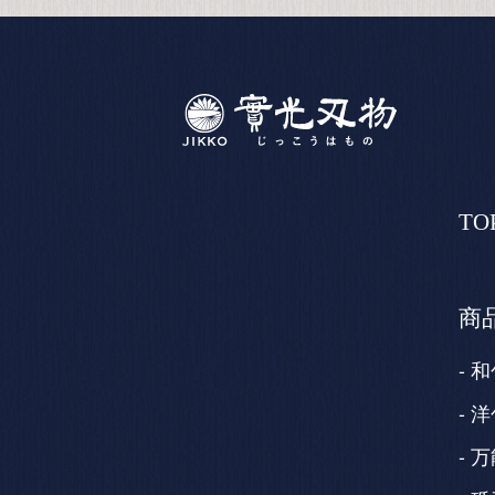
TO
商
和
洋
万