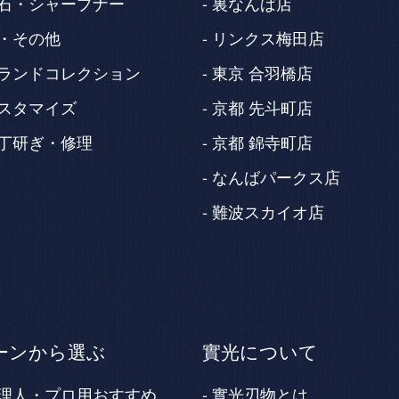
石・シャープナー
裏なんば店
・その他
リンクス梅田店
ランドコレクション
東京 合羽橋店
スタマイズ
京都 先斗町店
丁研ぎ・修理
京都 錦寺町店
なんばパークス店
難波スカイオ店
ーンから選ぶ
實光について
理人・プロ用おすすめ
實光刃物とは