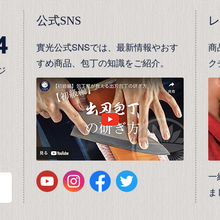
公式SNS
4
實光公式SNSでは、最新情報やおす
商
すめ商品、包丁の知識をご紹介。
ク
ジ
一
ま