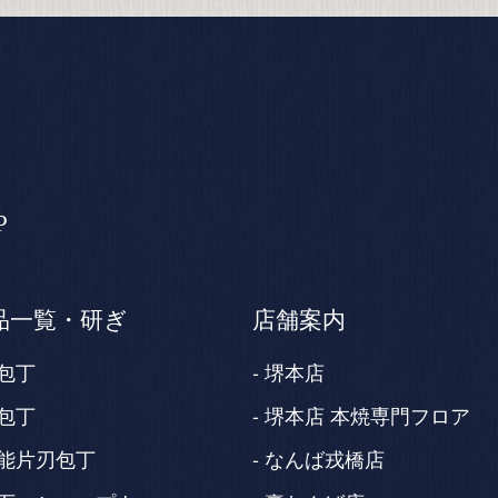
P
品一覧・研ぎ
店舗案内
包丁
堺本店
包丁
堺本店 本焼専門フロア
能片刃包丁
なんば戎橋店