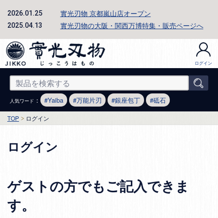
實光刃物 京都嵐山店オープン
2026.01.25
實光刃物の大阪・関西万博特集・販売ページへ
2025.04.13
ログイン
：
Yaiba
万能片刃
銀座包丁
砥石
人気ワード
TOP
ログイン
ログイン
ゲストの方でもご記入できま
す。