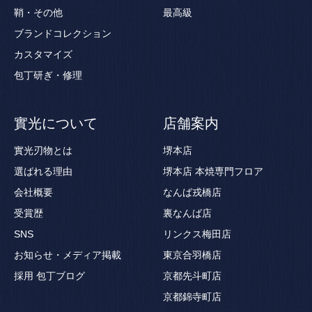
鞘・その他
最高級
ブランドコレクション
カスタマイズ
包丁研ぎ・修理
實光について
店舗案内
實光刃物とは
堺本店
選ばれる理由
堺本店 本焼専門フロア
会社概要
なんば戎橋店
受賞歴
裏なんば店
SNS
リンクス梅田店
お知らせ・メディア掲載
東京合羽橋店
採用
包丁ブログ
京都先斗町店
京都錦寺町店