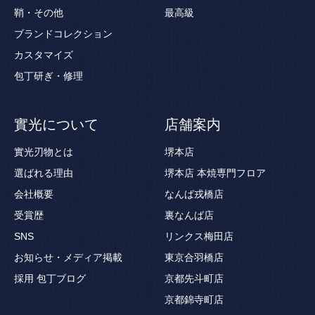
鞘・その他
最高級
ブランドコレクション
カスタマイズ
包丁研ぎ・修理
實光について
店舗案内
實光刃物とは
堺本店
選ばれる理由
堺本店 本焼専門フロア
会社概要
なんば戎橋店
受賞歴
裏なんば店
SNS
リンクス梅田店
お知らせ・メディア掲載
東京合羽橋店
採用
包丁ブログ
京都先斗町店
京都錦寺町店