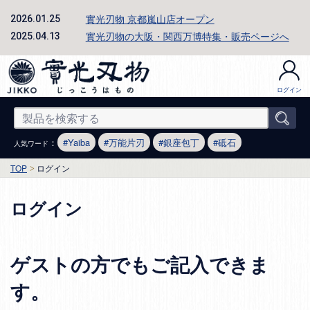
實光刃物 京都嵐山店オープン
2026.01.25
實光刃物の大阪・関西万博特集・販売ページへ
2025.04.13
ログイン
：
Yaiba
万能片刃
銀座包丁
砥石
人気ワード
TOP
ログイン
ログイン
ゲストの方でもご記入できま
す。