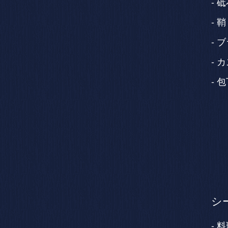
砥
鞘
ブ
カ
包
シ
料