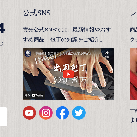
公式SNS
4
實光公式SNSでは、最新情報やおす
商
すめ商品、包丁の知識をご紹介。
ク
ジ
一
ま