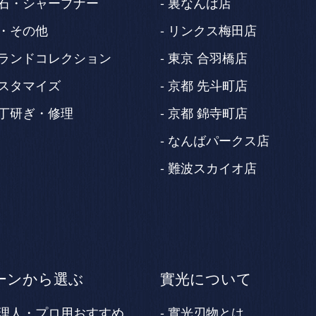
石・シャープナー
裏なんば店
・その他
リンクス梅田店
ランドコレクション
東京 合羽橋店
スタマイズ
京都 先斗町店
丁研ぎ・修理
京都 錦寺町店
なんばパークス店
難波スカイオ店
ーンから選ぶ
實光について
理人・プロ用おすすめ
實光刃物とは