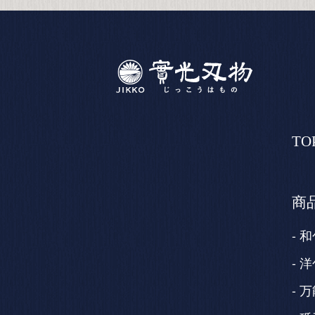
TO
商
和
洋
万