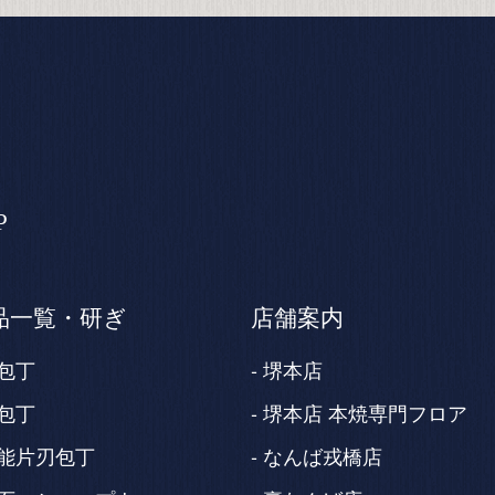
P
品一覧・研ぎ
店舗案内
包丁
堺本店
包丁
堺本店 本焼専門フロア
能片刃包丁
なんば戎橋店