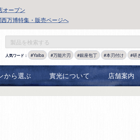
店オープン
関西万博特集・販売ページへ
Yaiba
万能片刃
銀座包丁
本刃付け
研
人気ワード：
ンから選ぶ
實光について
店舗案内