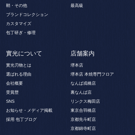
鞘・その他
最高級
ブランドコレクション
カスタマイズ
包丁研ぎ・修理
實光について
店舗案内
實光刃物とは
堺本店
選ばれる理由
堺本店 本焼専門フロア
会社概要
なんば戎橋店
受賞歴
裏なんば店
SNS
リンクス梅田店
お知らせ・メディア掲載
東京合羽橋店
採用
包丁ブログ
京都先斗町店
京都錦寺町店