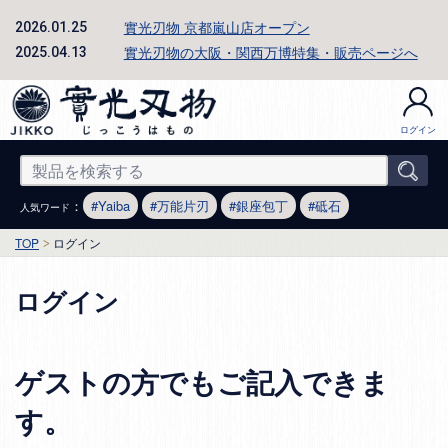
實光刃物 京都嵐山店オープン
2026.01.25
實光刃物の大阪・関西万博特集・販売ページへ
2025.04.13
ログイン
：
Yaiba
万能片刃
銀座包丁
砥石
人気ワード
TOP
ログイン
ログイン
ゲストの方でもご記入できま
す。