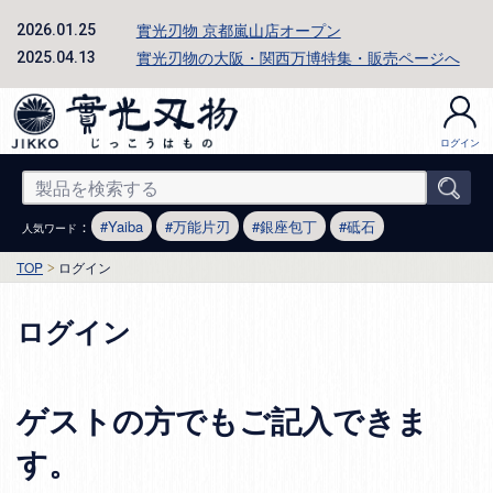
實光刃物 京都嵐山店オープン
2026.01.25
實光刃物の大阪・関西万博特集・販売ページへ
2025.04.13
ログイン
：
Yaiba
万能片刃
銀座包丁
砥石
人気ワード
TOP
ログイン
ログイン
ゲストの方でもご記入できま
す。