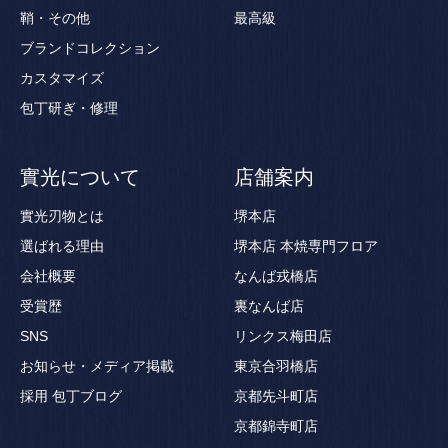
鞘・その他
最高級
ブランドコレクション
カスタマイズ
包丁研ぎ・修理
實光について
店舗案内
實光刃物とは
堺本店
選ばれる理由
堺本店 本焼専門フロア
会社概要
なんば戎橋店
受賞歴
裏なんば店
SNS
リンクス梅田店
お知らせ・メディア掲載
東京合羽橋店
採用
包丁ブログ
京都先斗町店
京都錦寺町店