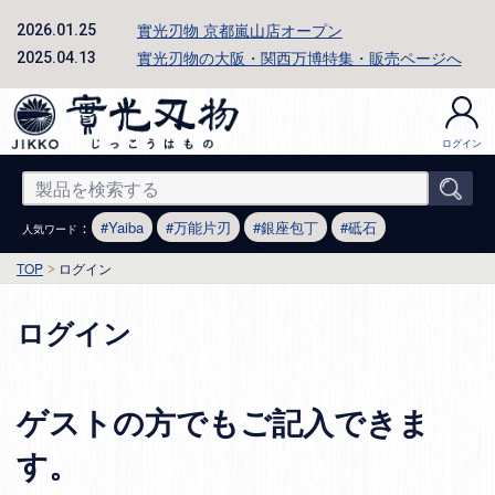
實光刃物 京都嵐山店オープン
2026.01.25
實光刃物の大阪・関西万博特集・販売ページへ
2025.04.13
ログイン
：
Yaiba
万能片刃
銀座包丁
砥石
人気ワード
TOP
ログイン
ログイン
ゲストの方でもご記入できま
す。