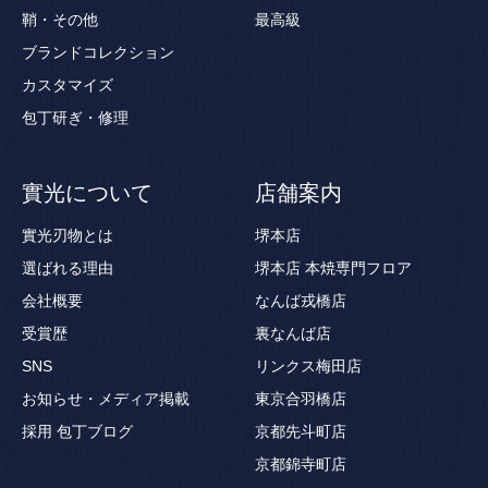
鞘・その他
最高級
ブランドコレクション
カスタマイズ
包丁研ぎ・修理
實光について
店舗案内
實光刃物とは
堺本店
選ばれる理由
堺本店 本焼専門フロア
会社概要
なんば戎橋店
受賞歴
裏なんば店
SNS
リンクス梅田店
お知らせ・メディア掲載
東京合羽橋店
採用
包丁ブログ
京都先斗町店
京都錦寺町店