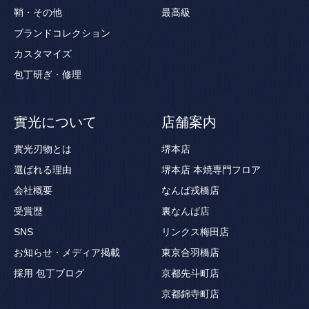
鞘・その他
最高級
ブランドコレクション
カスタマイズ
包丁研ぎ・修理
實光について
店舗案内
實光刃物とは
堺本店
選ばれる理由
堺本店 本焼専門フロア
会社概要
なんば戎橋店
受賞歴
裏なんば店
SNS
リンクス梅田店
お知らせ・メディア掲載
東京合羽橋店
採用
包丁ブログ
京都先斗町店
京都錦寺町店