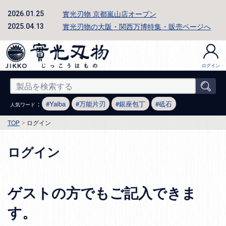
實光刃物 京都嵐山店オープン
2026.01.25
實光刃物の大阪・関西万博特集・販売ページへ
2025.04.13
ログイン
：
Yaiba
万能片刃
銀座包丁
砥石
人気ワード
TOP
ログイン
ログイン
ゲストの方でもご記入できま
す。