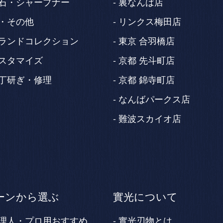
石・シャープナー
裏なんば店
・その他
リンクス梅田店
ランドコレクション
東京 合羽橋店
スタマイズ
京都 先斗町店
丁研ぎ・修理
京都 錦寺町店
なんばパークス店
難波スカイオ店
ーンから選ぶ
實光について
理人・プロ用おすすめ
實光刃物とは