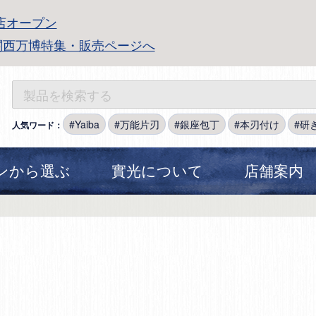
店オープン
関西万博特集・販売ページへ
Yaiba
万能片刃
銀座包丁
本刃付け
研
人気ワード：
ンから選ぶ
實光について
店舗案内