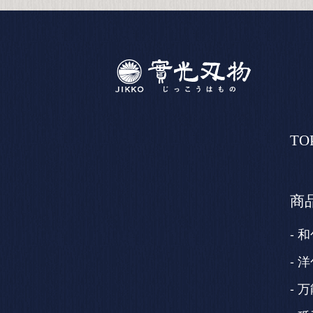
TO
商
和
洋
万