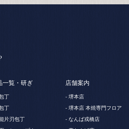
P
品一覧・研ぎ
店舗案内
包丁
堺本店
包丁
堺本店 本焼専門フロア
能片刃包丁
なんば戎橋店