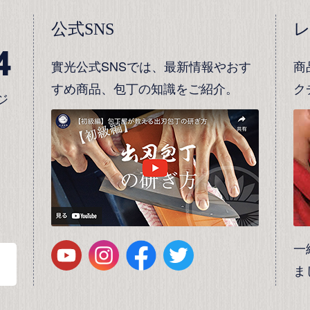
公式SNS
4
實光公式SNSでは、最新情報やおす
商
すめ商品、包丁の知識をご紹介。
ク
ジ
一
ま