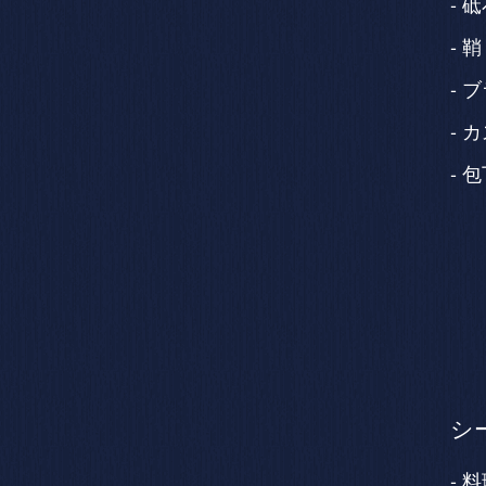
砥
鞘
ブ
カ
包
シ
料