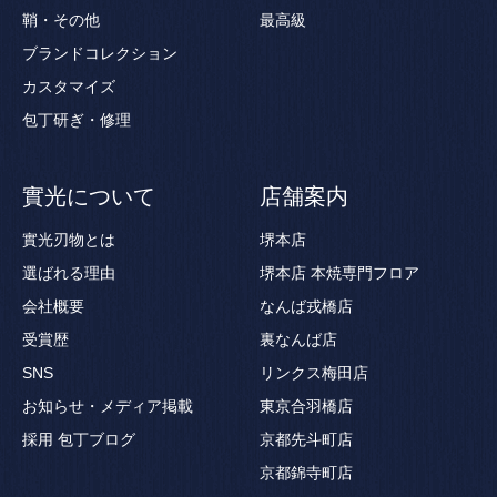
鞘・その他
最高級
ブランドコレクション
カスタマイズ
包丁研ぎ・修理
實光について
店舗案内
實光刃物とは
堺本店
選ばれる理由
堺本店 本焼専門フロア
会社概要
なんば戎橋店
受賞歴
裏なんば店
SNS
リンクス梅田店
お知らせ・メディア掲載
東京合羽橋店
採用
包丁ブログ
京都先斗町店
京都錦寺町店