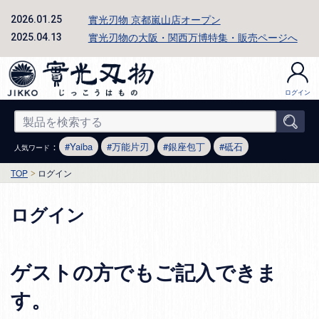
實光刃物 京都嵐山店オープン
2026.01.25
實光刃物の大阪・関西万博特集・販売ページへ
2025.04.13
ログイン
：
Yaiba
万能片刃
銀座包丁
砥石
人気ワード
TOP
ログイン
ログイン
ゲストの方でもご記入できま
す。