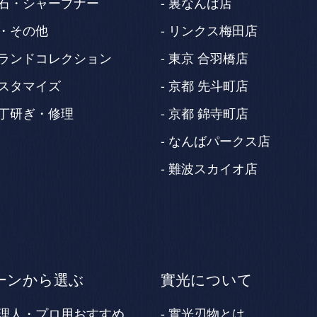
石・シャープナー
裏なんば店
・その他
リンクス梅田店
ランドコレクション
東京 合羽橋店
スタマイズ
京都 先斗町店
丁研ぎ・修理
京都 錦寺町店
なんばパークス店
難波スカイオ店
ーンから選ぶ
實光について
理人・プロ用おすすめ
實光刃物とは