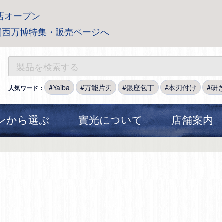
店オープン
関西万博特集・販売ページへ
Yaiba
万能片刃
銀座包丁
本刃付け
研
人気ワード：
ンから選ぶ
實光について
店舗案内