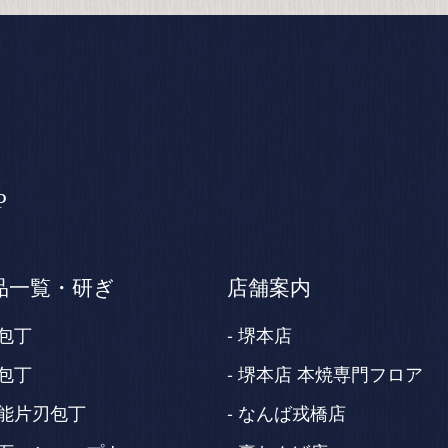
P
品一覧・研ぎ
店舗案内
包丁
堺本店
包丁
堺本店 本焼専門フロア
能片刃包丁
なんば戎橋店