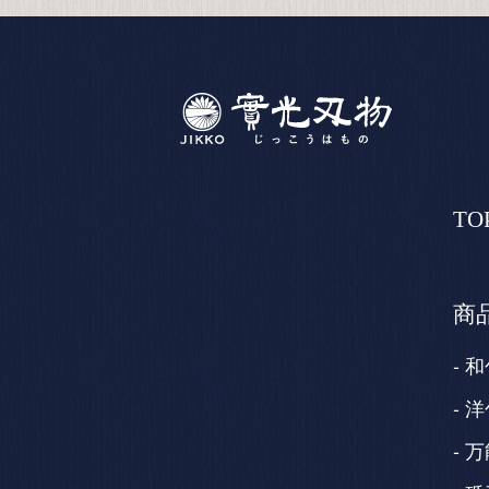
TO
商
和
洋
万