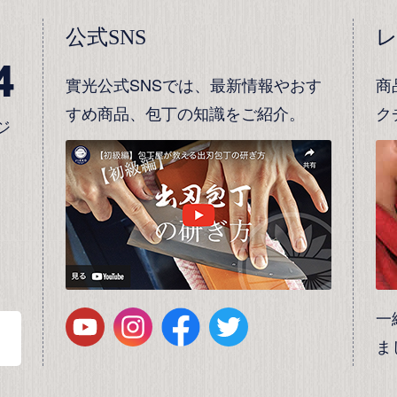
公式SNS
4
實光公式SNSでは、最新情報やおす
商
すめ商品、包丁の知識をご紹介。
ク
ジ
一
ま