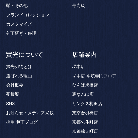
鞘・その他
最高級
ブランドコレクション
カスタマイズ
包丁研ぎ・修理
實光について
店舗案内
實光刃物とは
堺本店
選ばれる理由
堺本店 本焼専門フロア
会社概要
なんば戎橋店
受賞歴
裏なんば店
SNS
リンクス梅田店
お知らせ・メディア掲載
東京合羽橋店
採用
包丁ブログ
京都先斗町店
京都錦寺町店