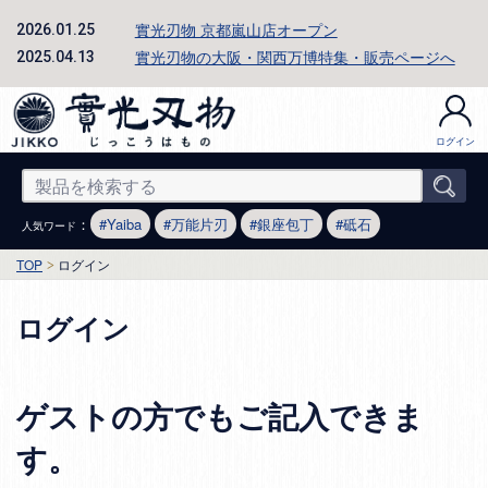
實光刃物 京都嵐山店オープン
2026.01.25
實光刃物の大阪・関西万博特集・販売ページへ
2025.04.13
ログイン
：
Yaiba
万能片刃
銀座包丁
砥石
人気ワード
TOP
ログイン
ログイン
ゲストの方でもご記入できま
す。