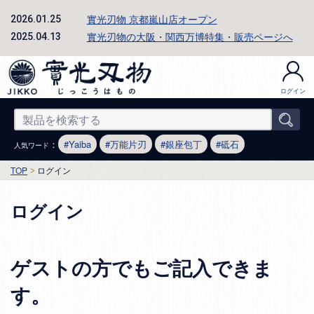
實光刃物 京都嵐山店オープン
2026.01.25
實光刃物の大阪・関西万博特集・販売ページへ
2025.04.13
ログイン
：
Yaiba
万能片刃
銀座包丁
砥石
人気ワード
TOP
ログイン
ログイン
ゲストの方でもご記入できま
す。