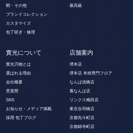
鞘・その他
最高級
ブランドコレクション
カスタマイズ
包丁研ぎ・修理
實光について
店舗案内
實光刃物とは
堺本店
選ばれる理由
堺本店 本焼専門フロア
会社概要
なんば戎橋店
受賞歴
裏なんば店
SNS
リンクス梅田店
お知らせ・メディア掲載
東京合羽橋店
採用
包丁ブログ
京都先斗町店
京都錦寺町店