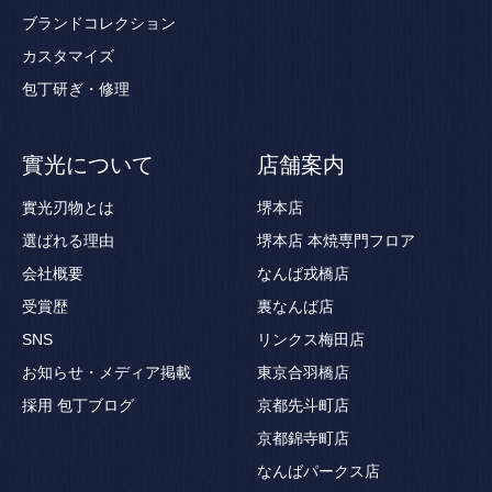
ブランドコレクション
カスタマイズ
包丁研ぎ・修理
實光について
店舗案内
實光刃物とは
堺本店
選ばれる理由
堺本店 本焼専門フロア
会社概要
なんば戎橋店
受賞歴
裏なんば店
SNS
リンクス梅田店
お知らせ・メディア掲載
東京合羽橋店
採用
包丁ブログ
京都先斗町店
京都錦寺町店
なんばパークス店