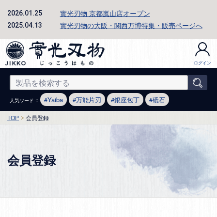
實光刃物 京都嵐山店オープン
2026.01.25
實光刃物の大阪・関西万博特集・販売ページへ
2025.04.13
ログイン
：
Yaiba
万能片刃
銀座包丁
砥石
人気ワード
TOP
会員登録
会員登録