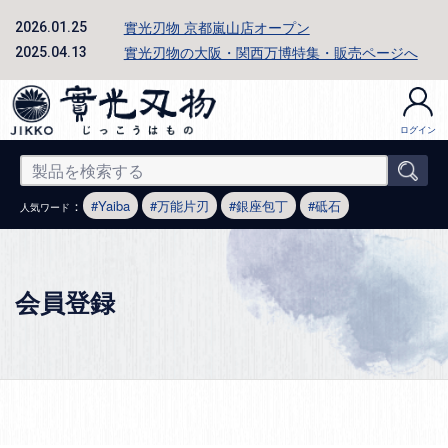
實光刃物 京都嵐山店オープン
2026.01.25
實光刃物の大阪・関西万博特集・販売ページへ
2025.04.13
ログイン
：
Yaiba
万能片刃
銀座包丁
砥石
人気ワード
会員登録