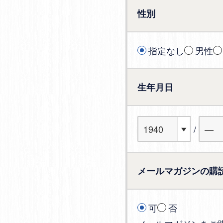
性別
指定なし
男性
生年月日
メールマガジンの購
可
否