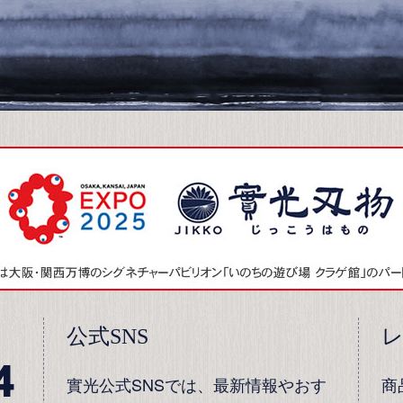
公式SNS
4
實光公式SNSでは、最新情報やおす
商