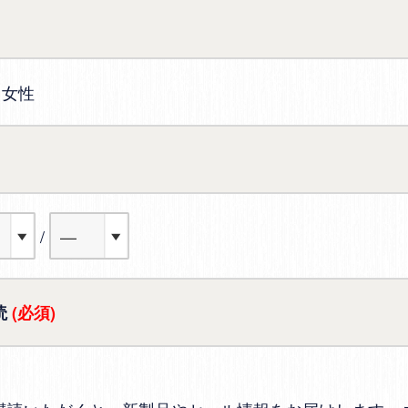
女性
読
(必須)