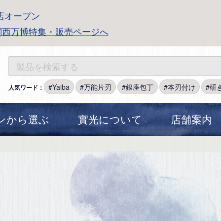
店オープン
関西万博特集・販売ページへ
Yaiba
万能片刃
銀座包丁
本刃付け
研
人気ワード：
ンから選ぶ
實光について
店舗案内