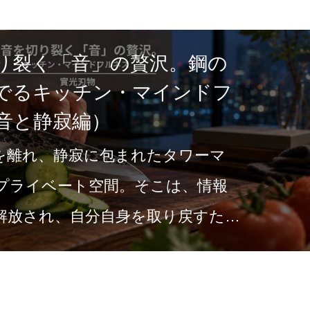
り裂く「音」の贅沢。鋼の
でるキッチン・マインドフ
音と静寂編）
を離れ、静寂に包まれたタワーマ
プライベート空間。そこは、情報
解放され、自分自身を取り戻すため
。雨の気…