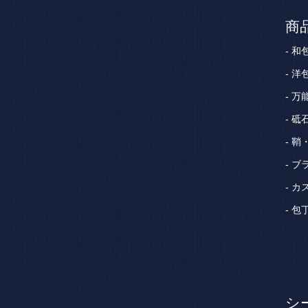
商
和
洋
万
砥
鞘
ブ
カ
包
シ