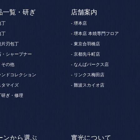
品一覧・研ぎ
店舗案内
包丁
堺本店
包丁
堺本店 本焼専門フロア
能片刃包丁
東京合羽橋店
石・シャープナー
京都先斗町店
・その他
なんばパークス店
ランドコレクション
リンクス梅田店
スタマイズ
難波スカイオ店
丁研ぎ・修理
ーンから選ぶ
實光について