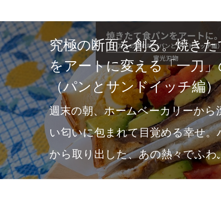
究極の断面を創る。焼きた
をアートに変える「一刀」
（パンとサンドイッチ編）
週末の朝、ホームベーカリーから
い匂いに包まれて目覚める幸せ。
から取り出した、あの熱々でふわ
を楽しむために、最初…