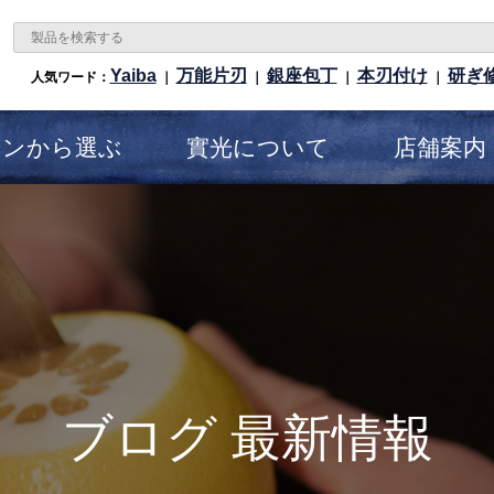
Yaiba
万能片刃
銀座包丁
本刃付け
研ぎ
人気ワード：
｜
｜
｜
｜
ーンから選ぶ
實光について
店舗案内
ブログ 最新情報