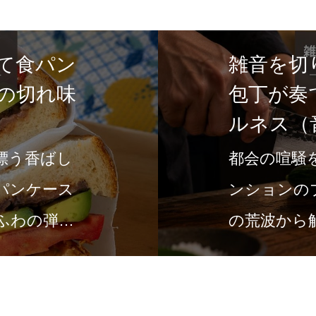
て食パン
雑音を切
の切れ味
包丁が奏
ルネス（
漂う香ばし
都会の喧騒
パンケース
ンションの
ふわの弾力
の荒波から
の場所です