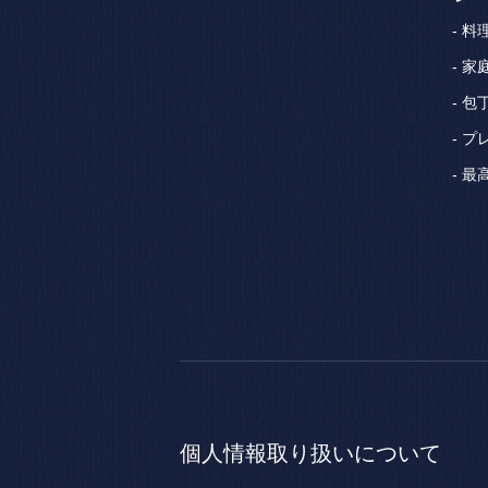
料
家
包
プ
最
個人情報
取り扱いについて