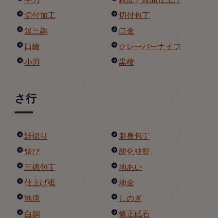
切付加工
切付包丁
銀三鋼
口金
口輪
クレーバーナイフ
小刃
黒檀
さ行
鮭切り
刺身包丁
錆び
酸化被膜
三徳包丁
地あい
仕上げ砥
地金
地境
しのぎ
白鋼
修正砥石