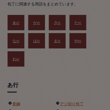
包丁に関連する用語をまとめています。
あ
か
さ
た
行
行
行
行
な
は
ま
や
行
行
行
行
わ
行
あ行
青鋼
アジ切り包丁