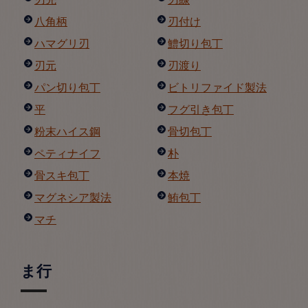
八角柄
刃付け
ハマグリ刃
鱧切り包丁
刃元
刃渡り
パン切り包丁
ビトリファイド製法
平
フグ引き包丁
粉末ハイス鋼
骨切包丁
ペティナイフ
朴
骨スキ包丁
本焼
マグネシア製法
鮪包丁
マチ
ま行