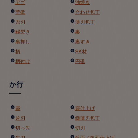
アゴ
油焼き
荒砥
合わせ包丁
糸刃
薄刃包丁
鰻裂き
裏
裏押し
裏すき
柄
SK材
柄付け
円砥
か行
霞
霞仕上げ
片刃
鎌薄刃包丁
切っ先
切刃
牛刀
鏡面／鏡面仕上げ