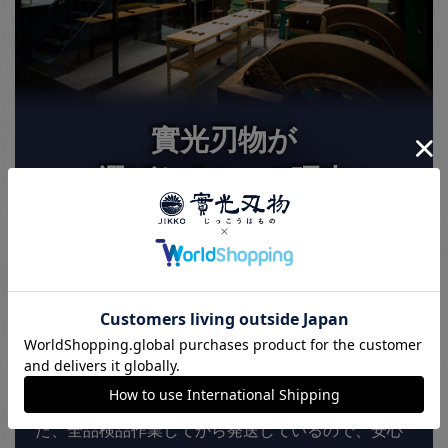
實光刃物が
選ばれる3つの理由
120年以上継承された
こだわりの切れ味
實光刃物は、職人の技による切れ味にこだわりを持
っています。出荷前に全品刃付け済みのため、購入
後すぐに切れ味が良い包丁をお使い頂けます。ま
た、全品検品作業してから発送しているので、安心