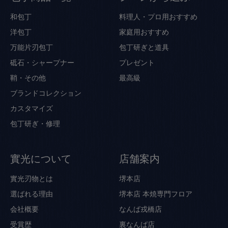
和包丁
料理人・プロ用おすすめ
洋包丁
家庭用おすすめ
万能片刃包丁
包丁研ぎと道具
砥石・シャープナー
プレゼント
鞘・その他
最高級
ブランドコレクション
カスタマイズ
包丁研ぎ・修理
實光について
店舗案内
實光刃物とは
堺本店
選ばれる理由
堺本店 本焼専門フロア
会社概要
なんば戎橋店
受賞歴
裏なんば店