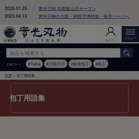
實光刃物 京都嵐山店オープン
2026.01.25
實光刃物の大阪・関西万博特集・販売ページへ
2025.04.13
メニュー
ログイン
：
Yaiba
万能片刃
銀座包丁
砥石
人気ワード
TOP
包丁用語集
包丁用語集