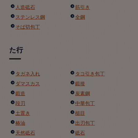
人造砥石
筋引き
ステンレス鋼
全鋼
そば切包丁
た行
タガネ入れ
タコ引き包丁
ダマスカス
鍛接
鍛造
炭素鋼
段刃
中華包丁
土置き
槌目
椿油
出刃包丁
天然砥石
砥石