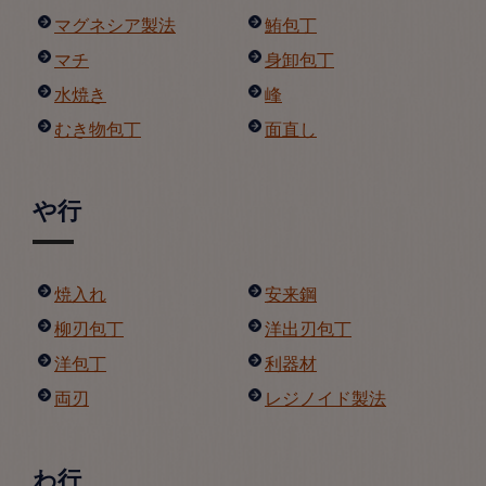
マグネシア製法
鮪包丁
マチ
身卸包丁
水焼き
峰
むき物包丁
面直し
や行
焼入れ
安来鋼
柳刃包丁
洋出刃包丁
洋包丁
利器材
両刃
レジノイド製法
わ行