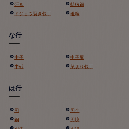
研ぎ
特殊鋼
ドジョウ裂き包丁
砥粒
な行
中子
中子尻
中砥
菜切り包丁
は行
刃
刃金
鋼
刃境
刃先
刃線