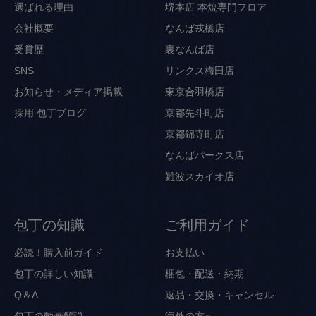
選ばれる理由
堺本店 本焼専門フロア
会社概要
なんば戎橋店
受賞歴
裏なんば店
SNS
リンクス梅田店
お知らせ・メディア掲載
東京合羽橋店
採用
包丁ブログ
京都先斗町店
京都錦寺町店
なんばパークス店
難波スカイオ店
包丁の知識
ご利用ガイド
必読！購入前ガイド
お支払い
包丁の詳しい知識
梱包・配送・納期
Q＆A
返品・交換・キャンセル