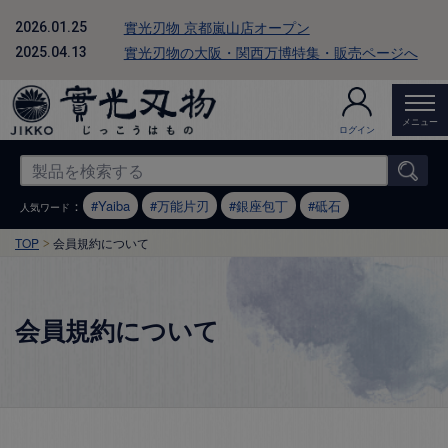
實光刃物 京都嵐山店オープン
2026.01.25
實光刃物の大阪・関西万博特集・販売ページへ
2025.04.13
メニュー
ログイン
：
Yaiba
万能片刃
銀座包丁
砥石
人気ワード
TOP
会員規約について
会員規約について