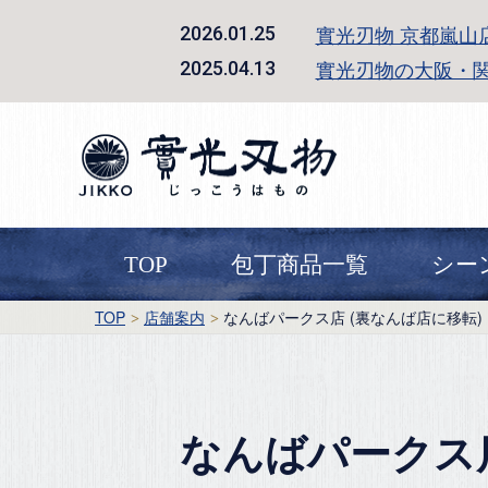
實光刃物 京都嵐山
2026.01.25
實光刃物の大阪・
2025.04.13
TOP
包丁商品一覧
シー
TOP
店舗案内
なんばパークス店 (裏なんば店に移転)
なんばパークス店