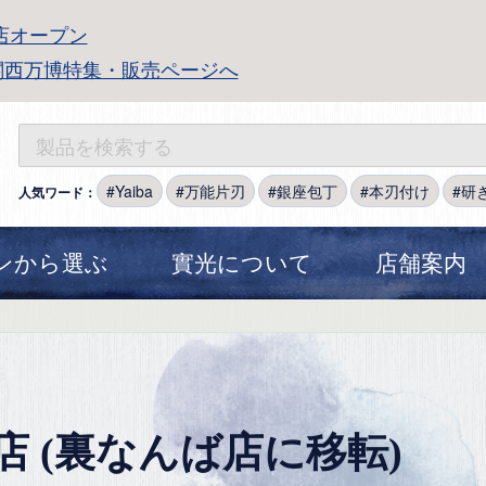
店オープン
関西万博特集・販売ページへ
Yaiba
万能片刃
銀座包丁
本刃付け
研
人気ワード：
ンから選ぶ
實光について
店舗案内
 (裏なんば店に移転)