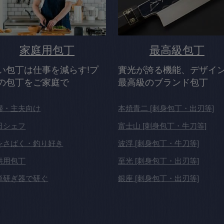
家庭用包丁
最高級包丁
い包丁は仕事を減らす!プ
實光が誇る機能、デザイ
の包丁をご家庭で
最高級のブランド包丁
婦・主夫向け
本焼青二
[刺身包丁・出刃等]
日シェフ
富士山
[刺身包丁・牛刀等]
をさばく・釣り好き
波浮
[刺身包丁・牛刀等]
供用包丁
至光
[刺身包丁・出刃等]
単研ぎ器で研ぐ
銀座
[刺身包丁・出刃等]