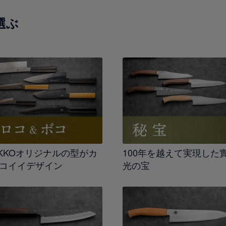
選ぶ
IKKOオリジナルの型がカ
100年を越えて実現した
コイイデザイン
光の宝