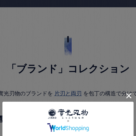
「ブランド」コレクション
實光刃物のブランドを
片刃と両刃
を包丁の構造で分け
選ぶ