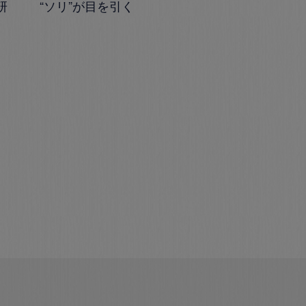
研
“ソリ”が目を引く