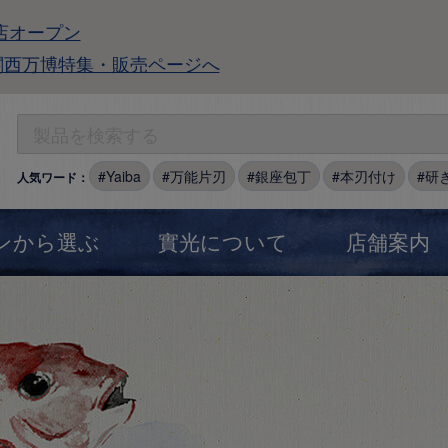
店オープン
関西万博特集・販売ページへ
Yaiba
万能片刃
銀座包丁
本刃付け
研
人気ワード：
ンから選ぶ
實光について
店舗案内