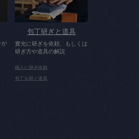
包丁研ぎと道具
ンが
實光に研ぎを依頼、もしくは
研ぎ方や道具の解説
職人に研ぎ依頼
包丁を研ぐ道具