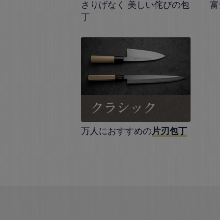
さりげなく 美しい侘びの包
富
丁
万人におすすめの
片刃包丁