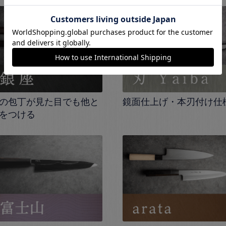
の包丁が見た目でも他と
鏡面仕上げ・本刃付け仕
をつける