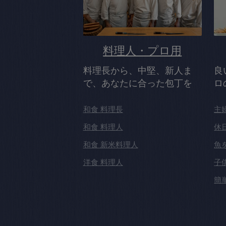
料理人・プロ用
料理長から、中堅、新人ま
良
で、あなたに合った包丁を
ロ
和食 料理長
主
和食 料理人
休
和食 新米料理人
魚
洋食 料理人
子
簡