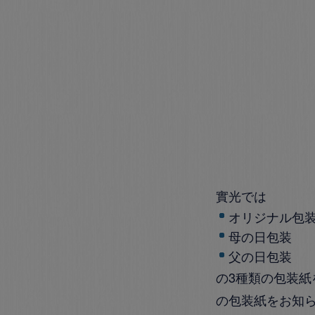
實光では
オリジナル包
母の日包装
父の日包装
の3種類の包装
の包装紙をお知