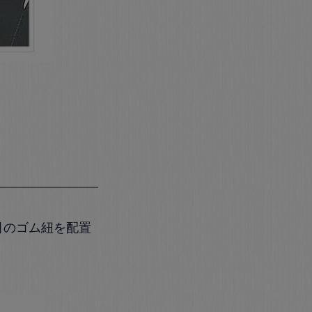
引のゴム紐を配置
。