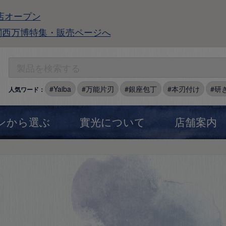
店オープン
関西万博特集・販売ページへ
Yaiba
万能片刃
銀座包丁
本刃付け
研
人気ワード：
ンから選ぶ
實光について
店舗案内