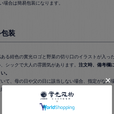
ない場合は簡易包装になります。
ル包装
感ある紺色の實光ロゴと野菜の切り口のイラストが入っ
い、シックで大人の雰囲気があります。
注文時、備考欄
さい。
だいて、母の日や父の日に該当しない場合、指定がない
装紙を利用します。