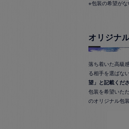
※包装の希望が
オリジナ
落ち着いた高級
る相手を選ばな
望」と記載くだ
包装を希望いた
のオリジナル包