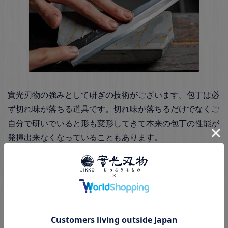
實光刃物の強みとして研ぎの技術がございます。包丁は必
ず切れ味が落ちる道具です。切れ味が落ちるだけでなくご
自分で研いでいると形も変形してきて本来の包丁の性能が
発揮出来なくなっていることもあります。
そのような状態になっても實光刃物では一から包丁を研い
でいる職人が元の状態に戻します。他店であれば研ぎ直し
だけを行なっている職人が行いますが、その場合は根本的
な包丁の形状の修復は難しいです。實光刃物の包丁製造職
人が行う事で根本的な修復が出来ます。ですので、實光刃