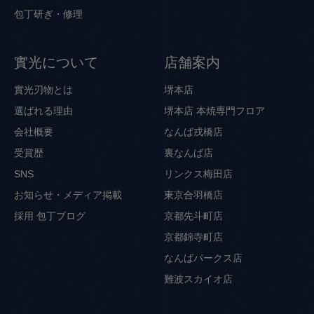
包丁研ぎ・修理
實光について
店舗案内
實光刃物とは
堺本店
選ばれる理由
堺本店 本焼専門フロア
会社概要
なんば戎橋店
受賞歴
裏なんば店
SNS
リンクス梅田店
お知らせ・メディア掲載
東京合羽橋店
採用
包丁ブログ
京都先斗町店
京都錦寺町店
なんばパークス店
難波スカイオ店