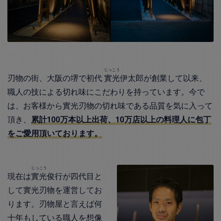
じっこう
刃物の街、大阪の堺で初代
實光
伊太郎が創業して以来、
職人の技による切れ味にこだわりを持っています。今で
は、お客様から實光刃物の切れ味である品質を気に入って
頂き、
累計100万本以上出荷、10万店以上の料理人に包丁
をご愛用頂いております。
じっこう
現在は
實光
俊行が四代目と
して實光刃物を運営してお
ります。刃物屋と言えば何
十年もしている職人を想像