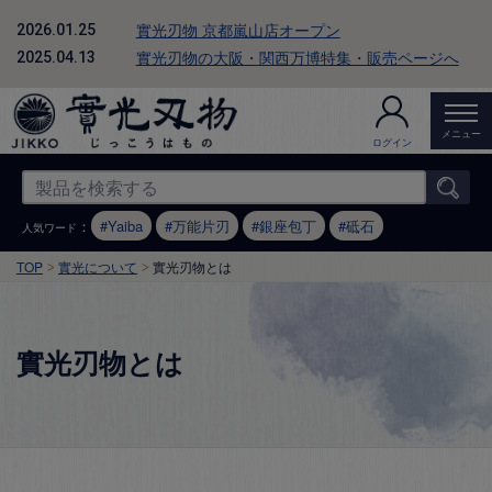
實光刃物 京都嵐山店オープン
2026.01.25
實光刃物の大阪・関西万博特集・販売ページへ
2025.04.13
メニュー
ログイン
：
Yaiba
万能片刃
銀座包丁
砥石
人気ワード
TOP
實光について
實光刃物とは
實光刃物とは