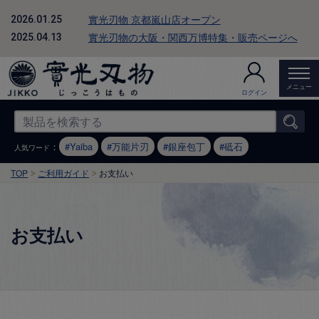
實光刃物 京都嵐山店オープン
2026.01.25
實光刃物の大阪・関西万博特集・販売ページへ
2025.04.13
メニュー
ログイン
：
Yaiba
万能片刃
銀座包丁
砥石
人気ワード
TOP
ご利用ガイド
お支払い
お支払い