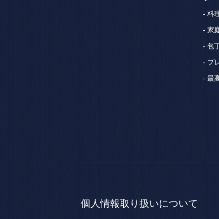
料
家
包
プ
最
個人情報
取り扱いについて