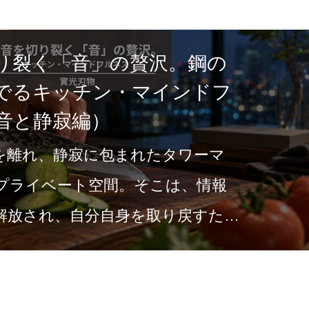
り裂く「音」の贅沢。鋼の
でるキッチン・マインドフ
音と静寂編）
を離れ、静寂に包まれたタワーマ
プライベート空間。そこは、情報
解放され、自分自身を取り戻すため
。雨の気…