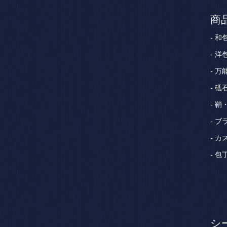
商
和
洋
万
砥
鞘
ブ
カ
包
シ