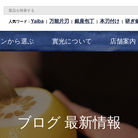
Yaiba
万能片刃
銀座包丁
本刃付け
研ぎ
人気ワード：
｜
｜
｜
｜
ーンから選ぶ
實光について
店舗案内
ブログ 最新情報