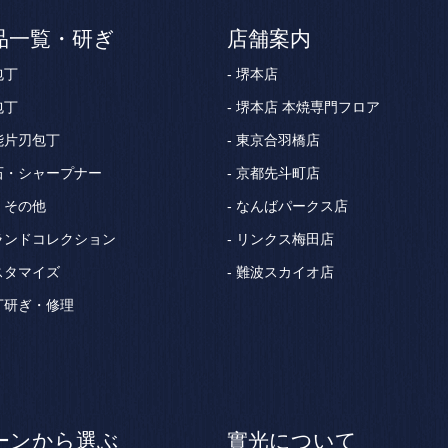
品一覧・研ぎ
店舗案内
包丁
堺本店
包丁
堺本店 本焼専門フロア
能片刃包丁
東京合羽橋店
石・シャープナー
京都先斗町店
・その他
なんばパークス店
ランドコレクション
リンクス梅田店
スタマイズ
難波スカイオ店
丁研ぎ・修理
ーンから選ぶ
實光について