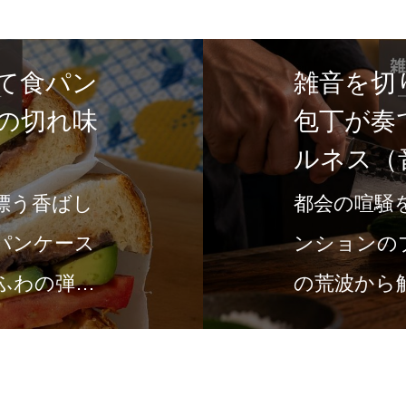
て食パン
雑音を切
の切れ味
包丁が奏
ルネス（
漂う香ばし
都会の喧騒
パンケース
ンションの
ふわの弾力
の荒波から
の場所です