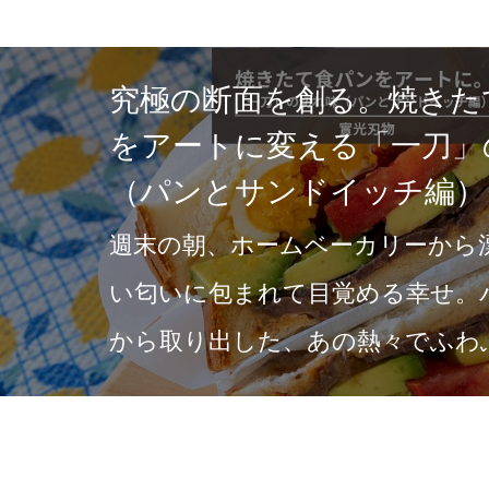
究極の断面を創る。焼きた
をアートに変える「一刀」
（パンとサンドイッチ編）
週末の朝、ホームベーカリーから
い匂いに包まれて目覚める幸せ。
から取り出した、あの熱々でふわ
を楽しむために、最初…