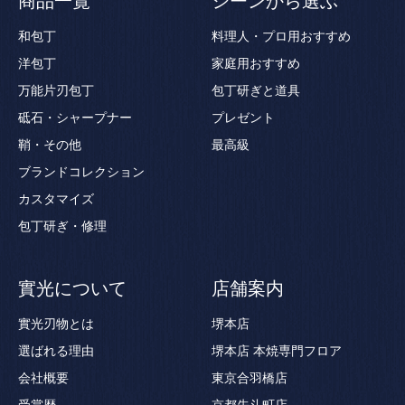
商品一覧
シーンから選ぶ
和包丁
料理人・プロ用おすすめ
洋包丁
家庭用おすすめ
万能片刃包丁
包丁研ぎと道具
砥石・シャープナー
プレゼント
鞘・その他
最高級
ブランドコレクション
カスタマイズ
包丁研ぎ・修理
實光について
店舗案内
實光刃物とは
堺本店
選ばれる理由
堺本店 本焼専門フロア
会社概要
東京合羽橋店