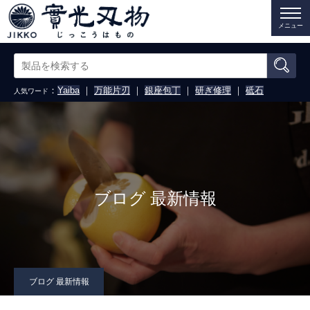
メニュー
：
Yaiba
｜
万能片刃
｜
銀座包丁
｜
研ぎ修理
｜
砥石
人気ワード
ブログ 最新情報
ブログ 最新情報