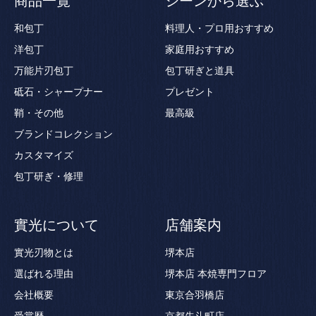
商品一覧
シーンから選ぶ
和包丁
料理人・プロ用おすすめ
洋包丁
家庭用おすすめ
万能片刃包丁
包丁研ぎと道具
砥石・シャープナー
プレゼント
鞘・その他
最高級
ブランドコレクション
カスタマイズ
包丁研ぎ・修理
實光について
店舗案内
實光刃物とは
堺本店
選ばれる理由
堺本店 本焼専門フロア
会社概要
東京合羽橋店