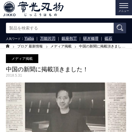
メニュー
：
Yaiba
｜
万能片刃
｜
銀座包丁
｜
研ぎ修理
｜
砥石
人気ワード
ブログ 最新情報
メディア掲載
中国の新聞に掲載頂きました！
ホーム
メディア掲載
中国の新聞に掲載頂きました！
2018.5.31