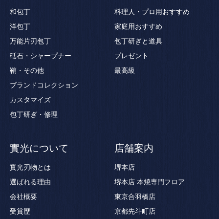
和包丁
料理人・プロ用おすすめ
洋包丁
家庭用おすすめ
万能片刃包丁
包丁研ぎと道具
砥石・シャープナー
プレゼント
鞘・その他
最高級
ブランドコレクション
カスタマイズ
包丁研ぎ・修理
實光について
店舗案内
實光刃物とは
堺本店
選ばれる理由
堺本店 本焼専門フロア
会社概要
東京合羽橋店
受賞歴
京都先斗町店