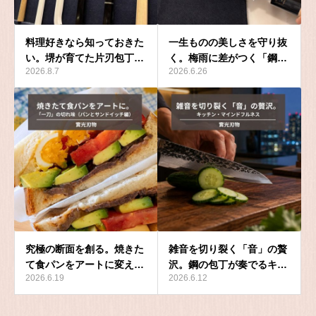
料理好きなら知っておきた
一生ものの美しさを守り抜
い。堺が育てた片刃包丁…
く。梅雨に差がつく「鋼…
2026.8.7
2026.6.26
究極の断面を創る。焼きた
雑音を切り裂く「音」の贅
て食パンをアートに変え…
沢。鋼の包丁が奏でるキ…
2026.6.19
2026.6.12