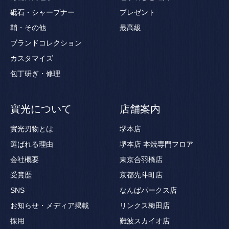
砥石・シャープナー
プレゼント
鞘・その他
最高級
ブランドコレクション
カスタマイズ
包丁研ぎ・修理
實光について
店舗案内
實光刃物とは
堺本店
選ばれる理由
堺本店 本焼専門フロア
会社概要
東京合羽橋店
受賞歴
京都先斗町店
SNS
なんばパークス店
お知らせ・メディア掲載
リンクス梅田店
採用
難波スカイオ店