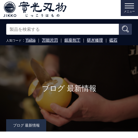
メニュー
：
Yaiba
｜
万能片刃
｜
銀座包丁
｜
研ぎ修理
｜
砥石
人気ワード
ブログ 最新情報
ブログ 最新情報