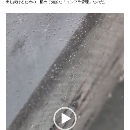
出し続けるための、極めて知的な「インフラ管理」なのだ。
動
画
プ
レ
ー
ヤ
ー