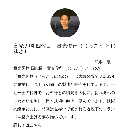
實光刃物 四代目：實光俊行（じっこう とし
ゆき）
記事一覧
實光刃物 四代目：實光俊行（じっこう としゆき）
「實光刃物（じっこうはもの）」は大阪の堺で明治33年
に創業し、包丁（刃物）の製造と販売をしています。一
期一会の精神で、お客様との瞬間を大切に。切れ味への
こだわりを胸に、日々技術の向上に励んでいます。技術
の継承と共に、将来は世界中で愛される堺包丁のブラン
ドを築き上げる夢を抱いています。
詳しくはこちら