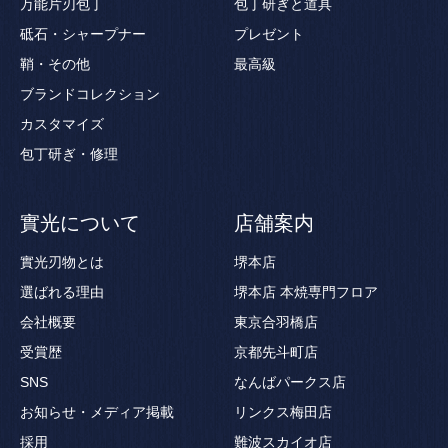
万能片刃包丁
包丁研ぎと道具
砥石・シャープナー
プレゼント
鞘・その他
最高級
ブランドコレクション
カスタマイズ
包丁研ぎ・修理
實光について
店舗案内
實光刃物とは
堺本店
選ばれる理由
堺本店 本焼専門フロア
会社概要
東京合羽橋店
受賞歴
京都先斗町店
SNS
なんばパークス店
お知らせ・メディア掲載
リンクス梅田店
採用
難波スカイオ店