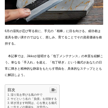
6月の湿気が忍び寄る前に、手元の「相棒」に目を向ける。成功者は
道具を使い潰すのではなく、慈しみ、育てることでその資産価値を維
持する。
本記事では、Jikkoが提唱する「包丁メンテナンス」の本質を紐解こ
う。単なる「手入れ」を超え、「包丁研ぎ」という儀式があなたの日
常に輝きと精神的な静寂をもたらす理由を、具体的なステップととも
に解説しよう。
目次
湿り気を帯びる風の中で
サビという名の「負債」を排除する
研ぎ澄ます時間は、心を整える儀式
一生モノの価値を、次世代へ