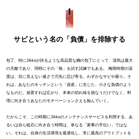
サビという名の「負債」を排除する
包丁、特にJikkoが誇るような高品質な鋼の包丁にとって、湿気は最大
の天敵であり、同時にその「格」を試す試練でもある。 梅雨時期の湿
度は、目に見えない速さで刃先に忍び寄る。わずかなサビや曇り。そ
れは、あなたのキッチンという「資産」に生じた、小さな負債のよう
なものだ。放置すれば広がり、本来の切れ味を損なうだけでなく、料
理に向き合うあなたのモチベーションさえも蝕んでいく。
だからこそ、この時期にJikkoのメンテナンスサービスを利用する、あ
るいは自ら砥石に向き合う時間は、単なる「家事の手伝い」ではな
い。それは、自身の生活環境を最適化し、常に最高のアウトプットを