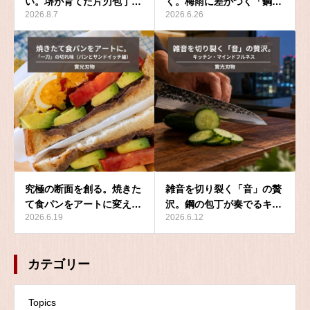
い。堺が育てた片刃包丁…
く。梅雨に差がつく「鋼…
2026.8.7
2026.6.26
究極の断面を創る。焼きた
雑音を切り裂く「音」の贅
て食パンをアートに変え…
沢。鋼の包丁が奏でるキ…
2026.6.19
2026.6.12
カテゴリー
Topics