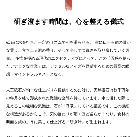
研ぎ澄ます時間は、心を整える儀式
砥石に水を打ち、一定のリズムで刃を滑らせる。 掌に伝わる鋼の微か
な震え、立ち上る泥の香り、そして少しずつ鋭さを取り戻していく刃
先。 多忙を極める現代のエグゼクティブにとって、この「五感を使っ
たアナログな作業」は、デジタルなノイズを遮断するための最高の瞑
想（マインドフルネス）となる。
人工砥石が均一な仕上がりを提供するのに対し、天然砥石は数千万年
の年月を経て形成された微細な空隙を持っています。水に浸した際に
見えるこの繊細な気泡は、石が「呼吸」している証拠です。この微細
な構造があるからこそ、刃の当たりが驚くほど柔らかくなり、食材の
断面を鏡のように美しく仕上げる「研ぎ汁」が生まれます。