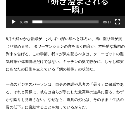
00:00
00:17
5月の鮮やかな新緑が、少しずつ深い緑へと移ろい、風に湿り気が混
じり始める頃。 タワーマンションの窓を叩く雨音が、本格的な梅雨の
到来を告げる。この季節、我々が気を配るべきは、クローゼットの湿
気対策や体調管理だけではない。キッチンの奥で静かに、しかし確実
にあなたの日常を支えている「鋼の相棒」の状態だ。
一流のビジネスパーソンは、自身の体調や思考の「曇り」に敏感であ
る。それと同様に、彼らは自らが手にした最高峰の道具に宿る、わず
かな陰りも見逃さない。なぜなら、道具の劣化は、そのまま「生活の
質の低下」に直結することを知っているからだ。