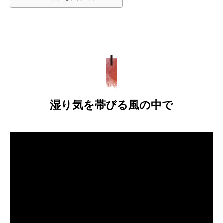
湿り気を帯びる風の中で
動
画
プ
レ
ー
ヤ
ー