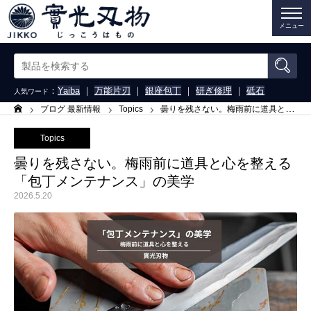
メニュー
：
Yaiba
｜
万能片刃
｜
銀座包丁
｜
研ぎ修理
｜
砥石
人気ワード
ブログ 最新情報
Topics
曇りを残さない。梅雨前に道具と心を整える「包丁メンテナンス」の美学
ホーム
Topics
曇りを残さない。梅雨前に道具と心を整える
「包丁メンテナンス」の美学
2026.5.20