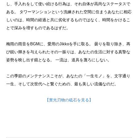
し、手入れをして使い続ける行為は、それ自体が高尚なステータスで
ある。 タワーマンションという洗練された空間に住まうあなたに相応
しいのは、時間の経過と共に劣化するものではなく、時間をかけるこ
とで深みを増すものであるはずだ。
梅雨の雨音をBGMに、愛用のJikkoを手に取る。 曇りを取り除き、再
び鋭い輝きを与えられたその一振りは、あなたの生活に対する真摯な
姿勢を映し出す鏡となる。 一流は、道具を蔑ろにしない。
この季節のメンテナンスこそが、あなたの「一生モノ」を、文字通り
一生、そして次世代へと繋ぐための、最も美しい流儀なのだ。
【實光刃物の砥石を見る】