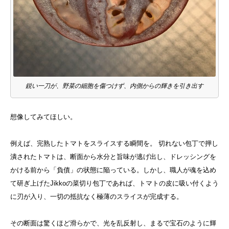
鋭い一刀が、野菜の細胞を傷つけず、内側からの輝きを引き出す
想像してみてほしい。
例えば、完熟したトマトをスライスする瞬間を。 切れない包丁で押し
潰されたトマトは、断面から水分と旨味が逃げ出し、ドレッシングを
かける前から「負債」の状態に陥っている。しかし、職人が魂を込め
て研ぎ上げたJikkoの菜切り包丁であれば、トマトの皮に吸い付くよう
に刃が入り、一切の抵抗なく極薄のスライスが完成する。
その断面は驚くほど滑らかで、光を乱反射し、まるで宝石のように輝