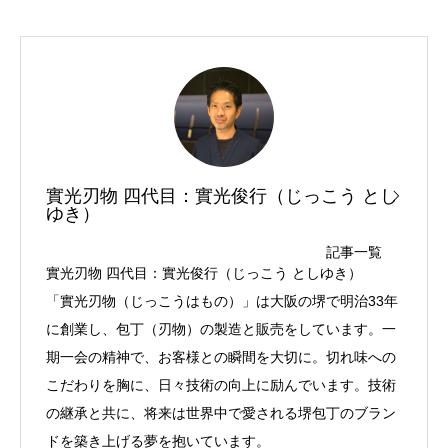
實光刃物 四代目：實光俊行（じっこう とし
ゆき）
記事一覧
實光刃物 四代目：實光俊行（じっこう としゆき）
「實光刃物（じっこうはもの）」は大阪の堺で明治33年
に創業し、包丁（刃物）の製造と販売をしています。一
期一会の精神で、お客様との瞬間を大切に。切れ味への
こだわりを胸に、日々技術の向上に励んでいます。技術
の継承と共に、将来は世界中で愛される堺包丁のブラン
ドを築き上げる夢を抱いています。