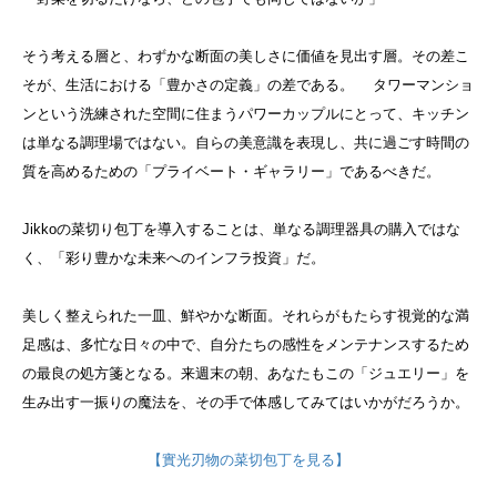
そう考える層と、わずかな断面の美しさに価値を見出す層。その差こ
そが、生活における「豊かさの定義」の差である。
タワーマンショ
ンという洗練された空間に住まうパワーカップルにとって、キッチン
は単なる調理場ではない。自らの美意識を表現し、共に過ごす時間の
質を高めるための「プライベート・ギャラリー」であるべきだ。
Jikkoの菜切り包丁を導入することは、単なる調理器具の購入ではな
く、「彩り豊かな未来へのインフラ投資」だ。
美しく整えられた一皿、鮮やかな断面。それらがもたらす視覚的な満
足感は、多忙な日々の中で、自分たちの感性をメンテナンスするため
の最良の処方箋となる。来週末の朝、あなたもこの「ジュエリー」を
生み出す一振りの魔法を、その手で体感してみてはいかがだろうか。
【實光刃物の菜切包丁を見る】