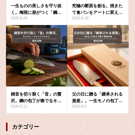
一生ものの美しさを守り抜
究極の断面を創る。焼きた
く。梅雨に差がつく「鋼…
て食パンをアートに変え…
2026.6.26
2026.6.19
雑音を切り裂く「音」の贅
父の日に贈る「継承される
沢。鋼の包丁が奏でるキ…
資産」。一生モノの包丁…
2026.6.12
2026.6.5
カテゴリー