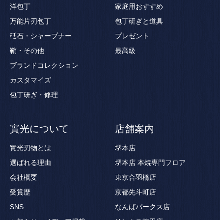
洋包丁
家庭用おすすめ
万能片刃包丁
包丁研ぎと道具
砥石・シャープナー
プレゼント
鞘・その他
最高級
ブランドコレクション
カスタマイズ
包丁研ぎ・修理
實光について
店舗案内
實光刃物とは
堺本店
選ばれる理由
堺本店 本焼専門フロア
会社概要
東京合羽橋店
受賞歴
京都先斗町店
SNS
なんばパークス店