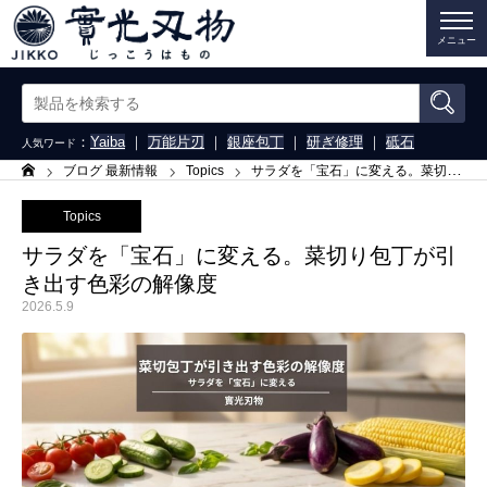
メニュー
：
Yaiba
｜
万能片刃
｜
銀座包丁
｜
研ぎ修理
｜
砥石
人気ワード
ブログ 最新情報
Topics
サラダを「宝石」に変える。菜切り包丁が引き出す色彩の解像度
ホーム
Topics
サラダを「宝石」に変える。菜切り包丁が引
き出す色彩の解像度
2026.5.9