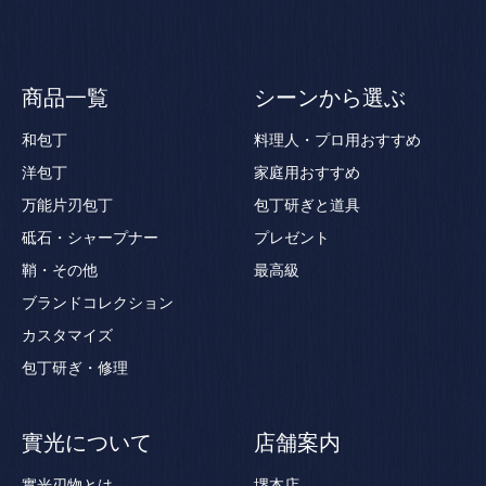
商品一覧
シーンから選ぶ
和包丁
料理人・プロ用おすすめ
洋包丁
家庭用おすすめ
万能片刃包丁
包丁研ぎと道具
砥石・シャープナー
プレゼント
鞘・その他
最高級
ブランドコレクション
カスタマイズ
包丁研ぎ・修理
實光について
店舗案内
實光刃物とは
堺本店