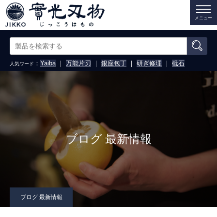
メニュー
：
Yaiba
｜
万能片刃
｜
銀座包丁
｜
研ぎ修理
｜
砥石
人気ワード
ブログ 最新情報
ブログ 最新情報