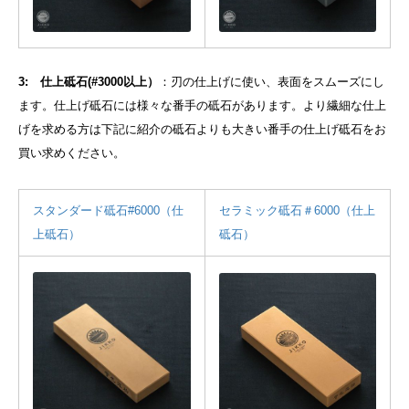
3: 仕上砥石(#3000以上）
：刃の仕上げに使い、表面をスムーズにし
ます。仕上げ砥石には様々な番手の砥石があります。より繊細な仕上
げを求める方は下記に紹介の砥石よりも大きい番手の仕上げ砥石をお
買い求めください。
スタンダード砥石#6000（仕
セラミック砥石＃6000（仕上
上砥石）
砥石）