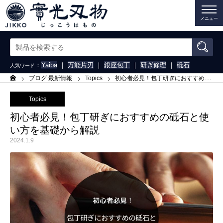
メニュー
：
Yaiba
｜
万能片刃
｜
銀座包丁
｜
研ぎ修理
｜
砥石
人気ワード
ブログ 最新情報
Topics
初心者必見！包丁研ぎにおすすめの砥石と使い方を基礎から解説
ホーム
Topics
初心者必見！包丁研ぎにおすすめの砥石と使
い方を基礎から解説
2024.1.9