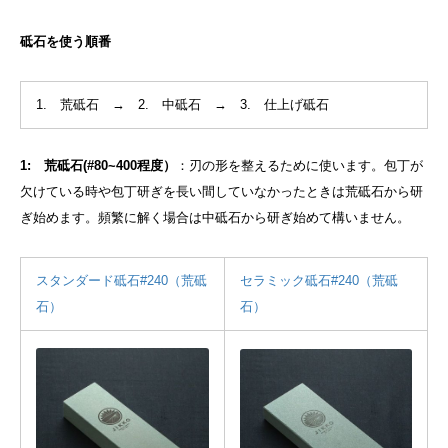
砥石を使う順番
1. 荒砥石 → 2. 中砥石 → 3. 仕上げ砥石
1: 荒砥石(#80~400程度）
：刃の形を整えるために使います。包丁が
欠けている時や包丁研ぎを長い間していなかったときは荒砥石から研
ぎ始めます。頻繁に解く場合は中砥石から研ぎ始めて構いません。
スタンダード砥石#240（荒砥
セラミック砥石#240（荒砥
石）
石）