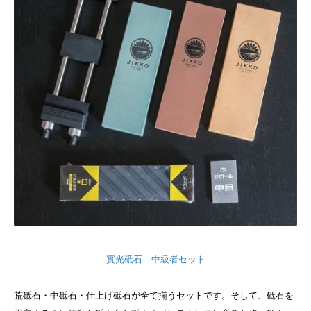
實光砥石 中級者セット
荒砥石・中砥石・仕上げ砥石が全て揃うセットです。そして、砥石を