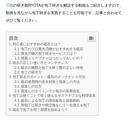
刃物
の研ぎ師RYOTAが包丁研ぎを解説する動画もご紹介しますので、
動画を見ながら包丁研ぎを実践することも可能です。記事と合わせて
ぜひご覧ください。
目次
初心者におすすめの砥石とは？
包丁のプロ實光刃物がおすすめする砥石
實光刃物の包丁研ぎサービスとは？
簡易シャープナーはつかってもいいの？
砥石の正しい使い方とメンテナンス
砥石の種類と包丁を研ぐ際の正しい技術
包丁の研ぎ方
包丁研ぎのポイント：砥石のメンテナンス方法
砥石使用時の安全対策と面直しの方法
面直しの仕方
面直しのタイミングと砥石の長寿命化
包丁は研ぐことで長く使えるサステナブルな料理道具
砥石による包丁の寿命延長と資源節約
和包丁は研ぎや柄交換をして一生使える包丁
砥石で包丁を研ぐ習慣を始めよう！