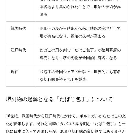
本各地より集められたことで、鍛冶の技術が高
まる
戦国時代
ポルトガルから鉄砲が伝来。鉄砲の産地として
堺が有名になり、鍛冶の技術が高まる
江戸時代
たばこの刃を刻む「たばこ包丁」が徳川幕府の
専売になり、堺の刃物が全国的に有名になる
現在
和包丁の全国シェア90%以上、世界的にも有名
な切れ味を誇る包丁を製造
堺刃物の起源となる「たばこ包丁」について
16世紀、戦国時代から江戸時代にかけて、ポルトガルからたばこの文
化が伝来します。それと同時にタバコの葉を刻む「たばこ包丁」も一
緒に日本に入ってきましたが、あまり切れ味の良い物ではありません