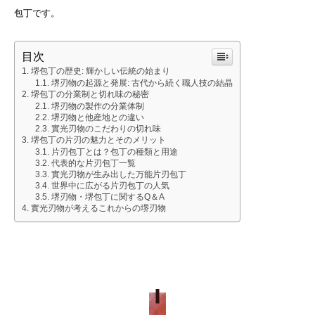
包丁です。
目次
堺包丁の歴史: 輝かしい伝統の始まり
堺刃物の起源と発展: 古代から続く職人技の結晶
堺包丁の分業制と切れ味の秘密
堺刃物の製作の分業体制
堺刃物と他産地との違い
實光刃物のこだわりの切れ味
堺包丁の片刃の魅力とそのメリット
片刃包丁とは？包丁の種類と用途
代表的な片刃包丁一覧
實光刃物が生み出した万能片刃包丁
世界中に広がる片刃包丁の人気
堺刃物・堺包丁に関するQ＆A
實光刃物が考えるこれからの堺刃物