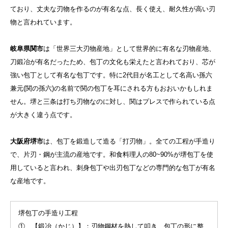
ており、丈夫な刃物を作るのが有名な点、長く使え、耐久性が高い刃
物と言われています。
岐阜県関市
は「世界三大刃物産地」として世界的に有名な刃物産地、
刀鍛冶が有名だったため、包丁の文化も栄えたと言われており、芯が
強い包丁として有名な包丁です。特に2代目が名工として名高い孫六
兼元(関の孫六)の名前で関の包丁を耳にされる方もおおいかもしれま
せん。堺と三条は打ち刃物なのに対し、関はプレスで作られている点
が大きく違う点です。
大阪府堺市
は、包丁を鍛造して造る「打刃物」。全ての工程が手造り
で、片刃・鋼が主流の産地です。和食料理人の80~90%が堺包丁を使
用していると言われ、刺身包丁や出刃包丁などの専門的な包丁が有名
な産地です。
堺包丁の手造り工程
① 【鍛冶（かじ）】：刃物鋼材を熱して叩き、包丁の形に整