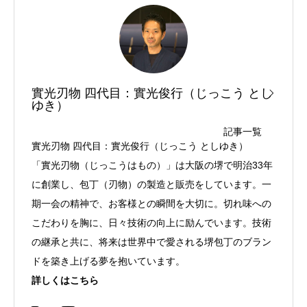
實光刃物 四代目：實光俊行（じっこう とし
ゆき）
記事一覧
實光刃物 四代目：實光俊行（じっこう としゆき）
「實光刃物（じっこうはもの）」は大阪の堺で明治33年
に創業し、包丁（刃物）の製造と販売をしています。一
期一会の精神で、お客様との瞬間を大切に。切れ味への
こだわりを胸に、日々技術の向上に励んでいます。技術
の継承と共に、将来は世界中で愛される堺包丁のブラン
ドを築き上げる夢を抱いています。
詳しくはこちら