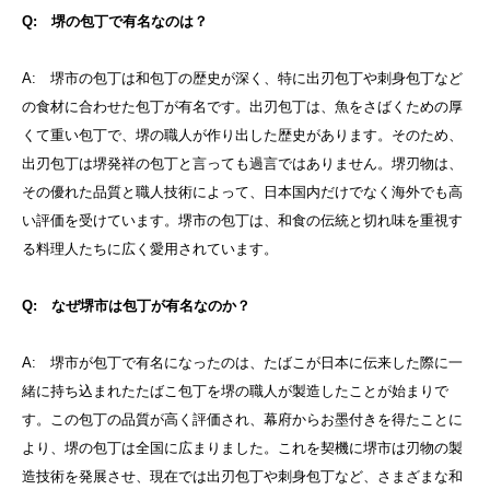
Q: 堺の包丁で有名なのは？
A: 堺市の包丁は和包丁の歴史が深く、特に出刃包丁や刺身包丁など
の食材に合わせた包丁が有名です。出刃包丁は、魚をさばくための厚
くて重い包丁で、堺の職人が作り出した歴史があります。そのため、
出刃包丁は堺発祥の包丁と言っても過言ではありません。堺刃物は、
その優れた品質と職人技術によって、日本国内だけでなく海外でも高
い評価を受けています。堺市の包丁は、和食の伝統と切れ味を重視す
る料理人たちに広く愛用されています。
Q: なぜ堺市は包丁が有名なのか？
A: 堺市が包丁で有名になったのは、たばこが日本に伝来した際に一
緒に持ち込まれたたばこ包丁を堺の職人が製造したことが始まりで
す。この包丁の品質が高く評価され、幕府からお墨付きを得たことに
より、堺の包丁は全国に広まりました。これを契機に堺市は刃物の製
造技術を発展させ、現在では出刃包丁や刺身包丁など、さまざまな和