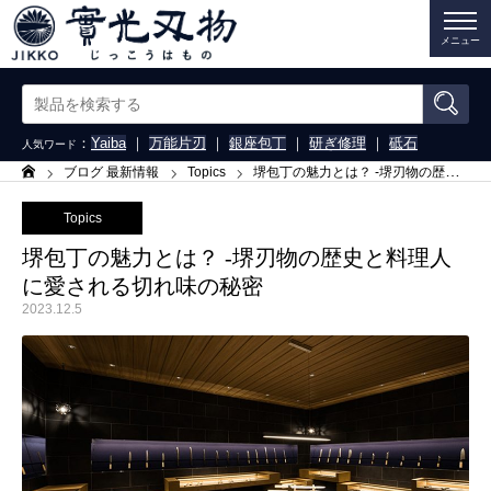
メニュー
：
Yaiba
｜
万能片刃
｜
銀座包丁
｜
研ぎ修理
｜
砥石
人気ワード
ブログ 最新情報
Topics
堺包丁の魅力とは？ -堺刃物の歴史と料理人に愛される切れ味の秘密
ホーム
Topics
堺包丁の魅力とは？ -堺刃物の歴史と料理人
に愛される切れ味の秘密
2023.12.5