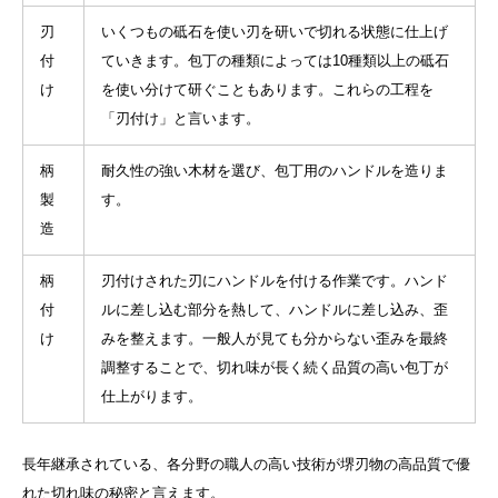
刃
いくつもの砥石を使い刃を研いで切れる状態に仕上げ
付
ていきます。包丁の種類によっては10種類以上の砥石
け
を使い分けて研ぐこともあります。これらの工程を
「刃付け」と言います。
柄
耐久性の強い木材を選び、包丁用のハンドルを造りま
製
す。
造
柄
刃付けされた刃にハンドルを付ける作業です。ハンド
付
ルに差し込む部分を熱して、ハンドルに差し込み、歪
け
みを整えます。一般人が見ても分からない歪みを最終
調整することで、切れ味が長く続く品質の高い包丁が
仕上がります。
長年継承されている、各分野の職人の高い技術が堺刃物の高品質で優
れた切れ味の秘密と言えます。