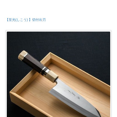
【至光(しこう) 】切付出刃