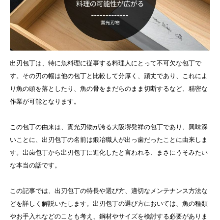
出刃包丁は、特に魚料理に従事する料理人にとって不可欠な包丁で
す。その刃の幅は他の包丁と比較して分厚く、頑丈であり、これによ
り魚の頭を落としたり、魚の骨をまだらのまま切断するなど、精密な
作業が可能となります。
この包丁の由来は、實光刃物が誇る大阪堺発祥の包丁であり、興味深
いことに、出刃包丁の名前は鍛冶職人が出っ歯だったことに由来しま
す。出歯包丁から出刃包丁に進化したと言われる、まさにうそみたい
な本当の話です。
この記事では、出刃包丁の特長や選び方、適切なメンテナンス方法な
どを詳しく解説いたします。出刃包丁の選び方においては、魚の種類
やお手入れなどのことも考え、鋼材やサイズを検討する必要がありま