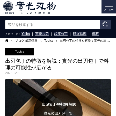
メニュー
：
Yaiba
｜
万能片刃
｜
銀座包丁
｜
研ぎ修理
｜
砥石
人気ワード
ブログ 最新情報
Topics
出刃包丁の特徴を解説：實光の出刃包丁で料理の可能性が広がる
ホーム
Topics
出刃包丁の特徴を解説：實光の出刃包丁で料
理の可能性が広がる
2023.12.8