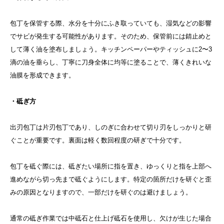
包丁を保管する際、水分を十分にふき取っていても、湿気などの影響
でサビが発生する可能性があります。そのため、保管前には錆止めと
して薄く油を塗布しましょう。キッチンペーパーやティッシュに2〜3
滴の油を垂らし、丁寧に刀身全体に均等に塗ることで、薄くきれいな
油膜を形成できます。
・砥ぎ方
出刃包丁は片刃包丁であり、しのぎに合わせて
切り刃
をしっかりと研
ぐことが重要です。裏面は軽く数回程度の研ぎで十分です。
包丁を砥ぐ際には、砥ぎたい場所に指を置き、ゆっくりと指を上部へ
進めながら切っ先まで砥ぐようにします。特定の箇所だけを研ぐと歪
みの原因となりますので、一部だけを研ぐのは避けましょう。
通常の砥ぎ作業では中砥石と仕上げ砥石を使用し、欠けが生じた場合