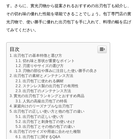
す。さらに、實光刃物から提案されるおすすめの出刃包丁も紹介し、
その切れ味の優れた性能を堪能できることでしょう。包丁専門店の實
光刃物で、使い勝手に優れた出刃包丁を手に入れて、料理の幅を広げ
てみてください。
目次
出刃包丁の基本特徴と選び方
切れ味と形状が重要なポイント
刃渡りやサイズの選び方
刃物の部位や厚みに注目した使い勝手の良さ
出刃包丁の素材とメンテナンス方法
出刃包丁に使われる鋼材
ステンレス製の出刃包丁の有用性
出刃包丁のメンテナンス方法
實光の出刃包丁ランキングとおすすめ商品
人気の高級出刃包丁の特長
家庭向けのリーズナブルな出刃包丁
出刃包丁の正しい使い方と他の包丁の違い
出刃包丁の正しい使い方
出刃包丁と刺身包丁の使いわけ
出刃包丁とその他の包丁の違い
出刃包丁のサイズや用途に合わせた種類
出刃包丁に関するQ&A