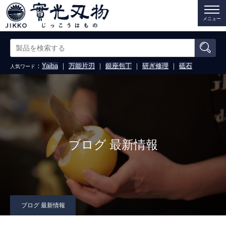
メニュー
：
Yaiba
｜
万能片刃
｜
銀座包丁
｜
研ぎ修理
｜
砥石
人気ワード
ブログ 最新情報
ブログ 最新情報