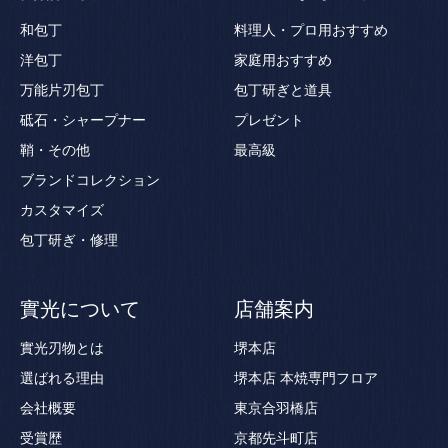
和包丁
料理人・プロ用おすすめ
洋包丁
家庭用おすすめ
万能片刃包丁
包丁研ぎと道具
砥石・シャープナー
プレゼント
鞘・その他
最高級
ブランドコレクション
カスタマイズ
包丁研ぎ・修理
實光について
店舗案内
實光刃物とは
堺本店
選ばれる理由
堺本店 本焼専門フロア
会社概要
東京合羽橋店
受賞歴
京都先斗町店