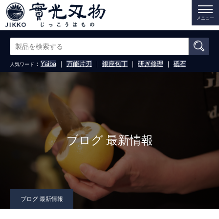
メニュー
：
Yaiba
｜
万能片刃
｜
銀座包丁
｜
研ぎ修理
｜
砥石
人気ワード
ブログ 最新情報
ブログ 最新情報