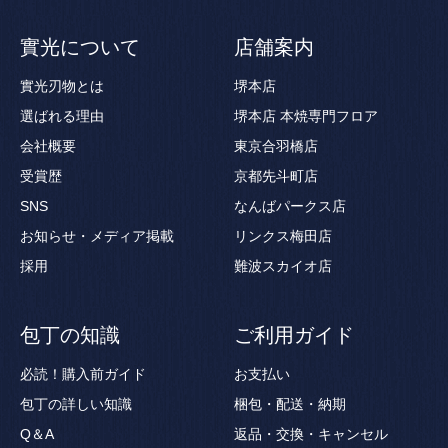
實光について
店舗案内
實光刃物とは
堺本店
選ばれる理由
堺本店 本焼専門フロア
会社概要
東京合羽橋店
受賞歴
京都先斗町店
SNS
なんばパークス店
お知らせ・メディア掲載
リンクス梅田店
採用
難波スカイオ店
包丁の知識
ご利用ガイド
必読！購入前ガイド
お支払い
包丁の詳しい知識
梱包・配送・納期
Q＆A
返品・交換・キャンセル