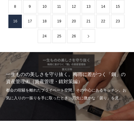
8
9
10
11
12
13
14
15
16
17
18
19
20
21
22
23
24
25
26
一生ものの美しさを守り抜く。梅雨に差がつく「鋼」の
資産管理術（資産管理・錆対策編）