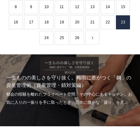
8
9
10
11
12
13
14
15
16
17
18
19
20
21
22
23
24
25
26
一生ものの美しさを守り抜く。梅雨に差がつく「鋼」の
資産管理術（資産管理・錆対策編）