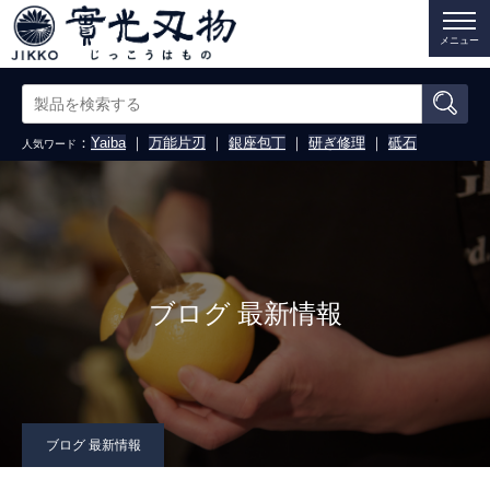
メニュー
：
Yaiba
｜
万能片刃
｜
銀座包丁
｜
研ぎ修理
｜
砥石
人気ワード
ブログ 最新情報
ブログ 最新情報