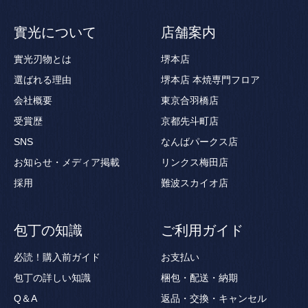
實光について
店舗案内
實光刃物とは
堺本店
選ばれる理由
堺本店 本焼専門フロア
会社概要
東京合羽橋店
受賞歴
京都先斗町店
SNS
なんばパークス店
お知らせ・メディア掲載
リンクス梅田店
採用
難波スカイオ店
包丁の知識
ご利用ガイド
必読！購入前ガイド
お支払い
包丁の詳しい知識
梱包・配送・納期
Q＆A
返品・交換・キャンセル